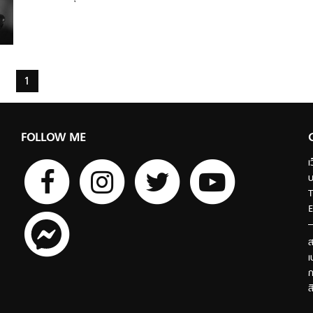
1
FOLLOW ME
เ
บ
T
E
ส
เ
ก
ส