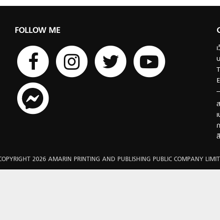
FOLLOW ME
เ
บ
T
E
ส
เ
ก
ส
COPYRIGHT 2026 AMARIN PRINTING AND PUBLISHING PUBLIC COMPANY LIMIT