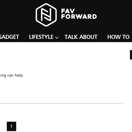
GADGET
LIFESTYLE
TALK ABOUT
HOW TO
hing can help.
1