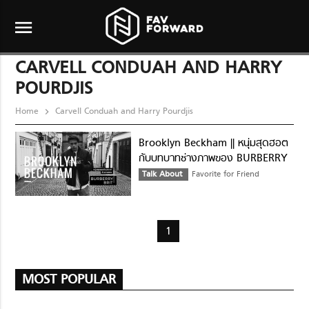
menu
CARVELL CONDUAH AND HARRY
POURDJIS
Home
Carvell Conduah and Harry Pourdjis
Brooklyn Beckham || หนุ่มสุดฮอต
กับบทบาทช่างภาพของ BURBERRY
BRIT
Talk About
Favorite for Friend
1
MOST POPULAR