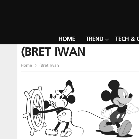
HOME
TREND
TECH & 
(BRET IWAN
Home
(Bret Iwan