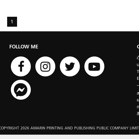
1
FOLLOW ME
เ
บ
T
E
ส
เ
ก
ส
COPYRIGHT 2026 AMARIN PRINTING AND PUBLISHING PUBLIC COMPANY LIMIT