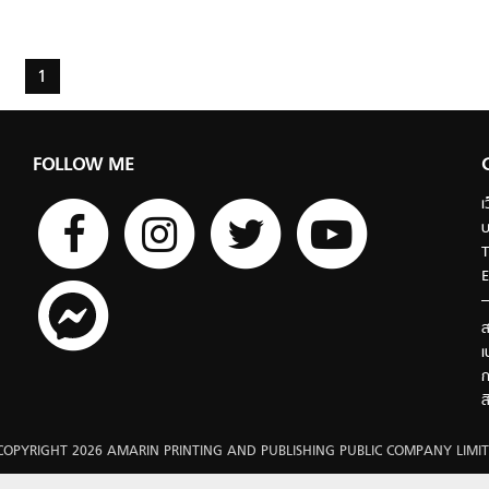
1
FOLLOW ME
เ
บ
T
E
ส
เ
ก
ส
COPYRIGHT 2026 AMARIN PRINTING AND PUBLISHING PUBLIC COMPANY LIMIT