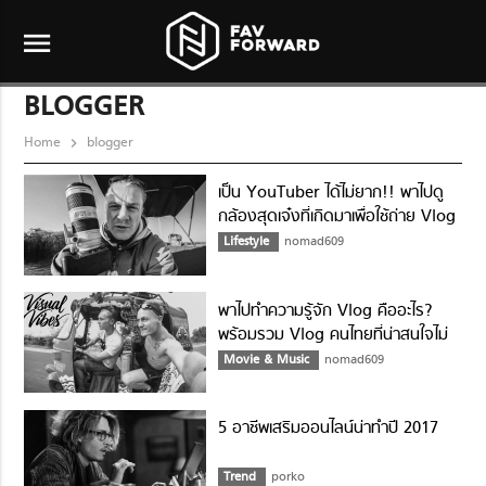
menu
BLOGGER
Home
blogger
เป็น YouTuber ได้ไม่ยาก!! พาไปดู
กล้องสุดเจ๋งที่เกิดมาเพื่อใช้ถ่าย Vlog
Lifestyle
nomad609
พาไปทำความรู้จัก Vlog คืออะไร?
พร้อมรวม Vlog คนไทยที่น่าสนใจไม่
แพ้ชาวต่างชาติ
Movie & Music
nomad609
5 อาชีพเสริมออนไลน์น่าทำปี 2017
Trend
porko