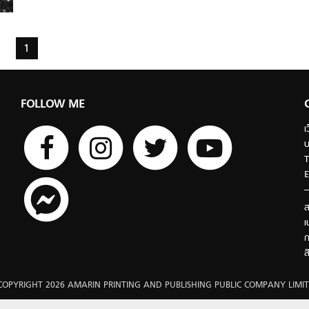
1
FOLLOW ME
เ
บ
T
E
ส
เ
ก
ส
COPYRIGHT 2026 AMARIN PRINTING AND PUBLISHING PUBLIC COMPANY LIMIT