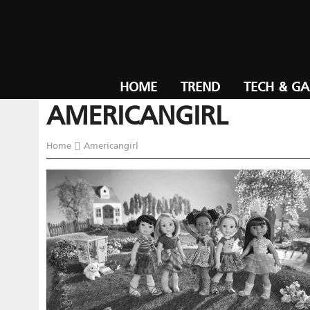
HOME
TREND
TECH & G
AMERICANGIRL
Home
Americangirl