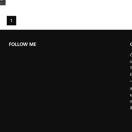
1
FOLLOW ME
เ
บ
T
E
ส
เ
ก
ส