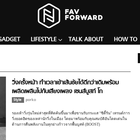
GADGET
LIFESTYLE
TALK ABOUT
HOW TO
วิ่งครั้งหน้า ทำเวลาเข้าเส้นชัยได้ดีกว่าเดิมพร้อม
เพลิดเพลินไปกับเสียงเพลง เซนส์บูสท์ โก
(Senseboost Go)
Style
porko
รองเท้าวิ่งรุ่นใหม่ล่าสุดที่คิดค้นขึ้นมาเพื่อขานรับกระแส “ซิตี้รัน” เทรนด์การ
วิ่งยอดฮิตของเหล่านักวิ่งในเมือง โดยมาพร้อมกับคุณสมบัติอันโดดเด่นใน
ด้านการคืนพลังงานในทุกย่างก้าวจากพื้นบูสท์ (BOOST)