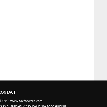
CONTACT
ว็บไซต์ : www.favforward.com
ริษัท อมรินทร์พริ้นติ้งแอนด์พับลิชชิ่ง จำกัด (มหาชน)