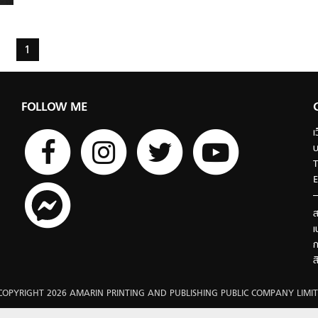
1
FOLLOW ME
เ
บ
T
E
ส
เ
ก
ส
COPYRIGHT 2026 AMARIN PRINTING AND PUBLISHING PUBLIC COMPANY LIMIT