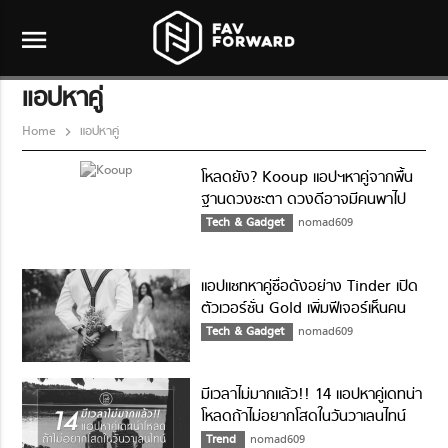
menu
แอปหาคู่
Home
แอปหาคู่
โหลดยัง? Kooup แอปฯหาคู่จากพื้น
ฐานดวงชะตา ดวงดีอาจมีคนพาไป
ลอยกระทง
Tech & Gadget
nomad609
แอปแชทหาคู่ชื่อดังอย่าง Tinder เปิด
ตัวเวอร์ชั่น Gold เพิ่มฟีเจอร์เห็นคน
ไลค์ได้แล้ว!!
Tech & Gadget
nomad609
มีเวลาไม่มากแล้ว!! 14 แอปหาคู่เดทน่า
โหลดถ้าไม่อยากโสดในวันวาเลนไทน์
Trend
nomad609