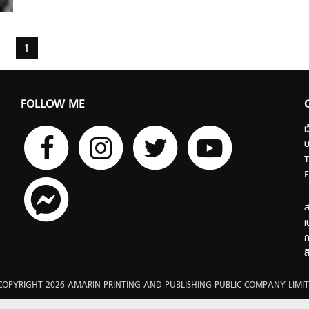
1
FOLLOW ME
เ
บ
T
E
ส
เ
ก
ส
COPYRIGHT 2026 AMARIN PRINTING AND PUBLISHING PUBLIC COMPANY LIMIT