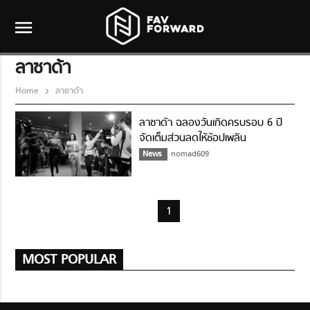
menu
ลาซาด้า
Home
ลาซาด้า
ลาซาด้า ฉลองวันเกิดครบรอบ 6 ปี
จัดเต็มส่วนลดให้ช้อปเพลิน
News
nomad609
1
MOST POPULAR