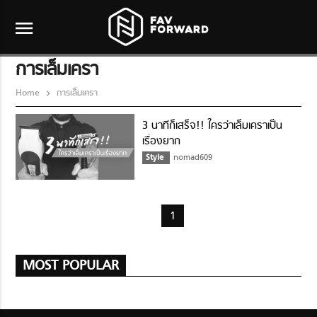
menu
การเล็มเครา
Home
การเล็มเครา
3 นาทีก็เสร็จ!! ใครว่าเล็มเคราเป็น
เรื่องยาก
Style
nomad609
1
MOST POPULAR