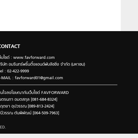
CONTACT
ว็บไซต์ : www.favforward.com
ริษัท อมรินทร์พริ้นติ้งแอนด์พับลิชชิ่ง จำกัด (มหาชน)
el : 02-422-9999
-MAIL :
favforward01@gmail.com
นใจลงโฆษณากับเว็บไซต์ FAVFORWARD
นตรนภา อมตสกุล [081-684-8324]
ฤตยา อุปวรรณ [089-813-2424]
ินีวรรณ ตันพิพัฒน์ [064-509-7963]
ED.