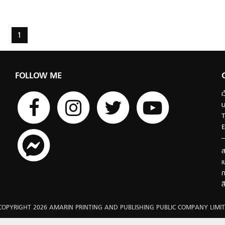
1
FOLLOW ME
เ
บ
T
E
ส
เ
ก
ส
COPYRIGHT 2026 AMARIN PRINTING AND PUBLISHING PUBLIC COMPANY LIMIT