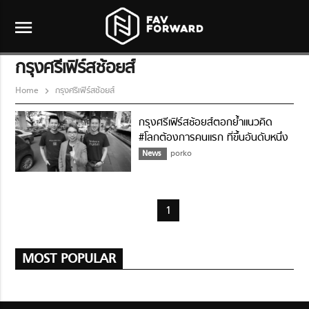
menu
กรุงศรีเฟิร์สช้อยส์
Home
กรุงศรีเฟิร์สช้อยส์
กรุงศรีเฟิร์สช้อยส์ตอกย้ำแนวคิด
#โลกต้องการคนแรก ที่ขึ้นอันดับหนึ่ง
Twitter ผ่านโฆษณาสร้างจากเรื่อง
News
porko
จริงลูกค้า กับพันธกิจหลักแบรนด์เพื่อ
ให้ทุกคนมีชีวิตที่ดี มีความมั่นใจในการ
ใช้ชีวิต
1
MOST POPULAR