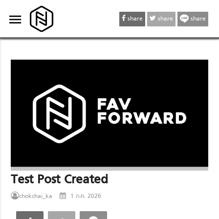
menu
menu
share
share
share
Test Post Created
chokchai_ka
1 ก.ค. 2026