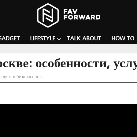
GADGET
LIFESTYLE
TALK ABOUT
HOW TO
кве: особенности, услу
слуги и безопасность