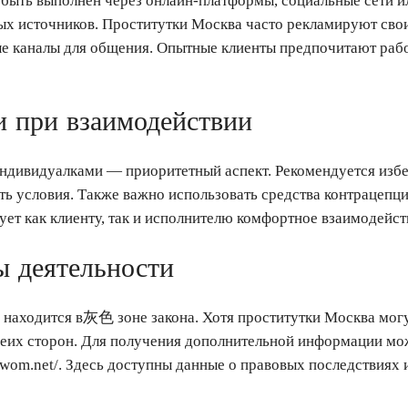
быть выполнен через онлайн-платформы, социальные сети и
х источников. Проститутки Москва часто рекламируют свои
е каналы для общения. Опытные клиенты предпочитают рабо
и при взаимодействии
индивидуалками — приоритетный аспект. Рекомендуется избе
ть условия. Также важно использовать средства контрацепц
ует как клиенту, так и исполнителю комфортное взаимодейст
 деятельности
находится в灰色 зоне закона. Хотя проститутки Москва могут
обеих сторон. Для получения дополнительной информации мо
-wom.net/. Здесь доступны данные о правовых последствиях