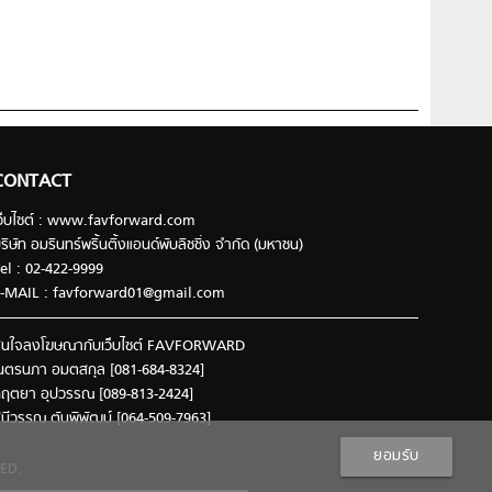
CONTACT
ว็บไซต์ : www.favforward.com
ริษัท อมรินทร์พริ้นติ้งแอนด์พับลิชชิ่ง จำกัด (มหาชน)
el : 02-422-9999
-MAIL :
favforward01@gmail.com
นใจลงโฆษณากับเว็บไซต์ FAVFORWARD
นตรนภา อมตสกุล [081-684-8324]
ฤตยา อุปวรรณ [089-813-2424]
ินีวรรณ ตันพิพัฒน์ [064-509-7963]
ยอมรับ
ED.