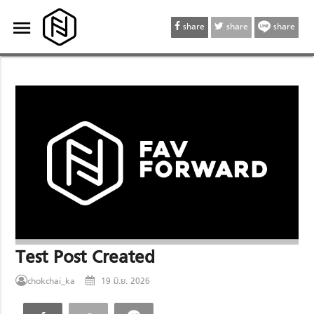
menu
menu
share
share
share
Test Post Created
chokchai_ka
19 มิ.ย. 2026