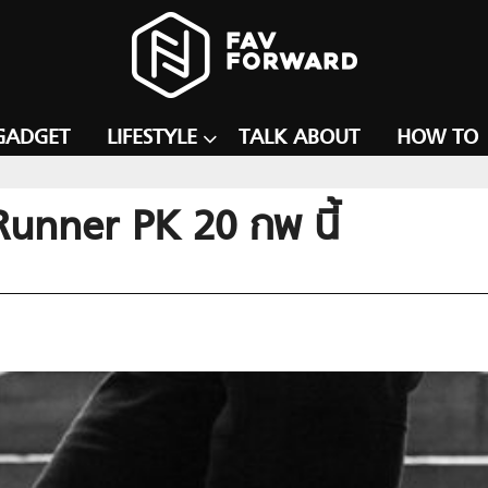
GADGET
LIFESTYLE
TALK ABOUT
HOW TO
unner PK 20 กพ นี้