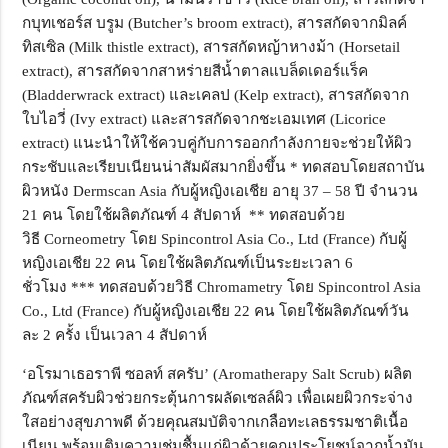
กบุทเชอร์ส บรูม (
Butcher’s broom extract),
สารสกัดจากมิลค์
ทิสเซิล (
Milk thistle extract),
สารสกัดหญ้าหางม้า (
Horsetail
extract),
สารสกัดจากสาหร่ายสีน้ำตาลแบล็ดเดอร์แร็ค
(
Bladderwrack extract)
และเคลป (
Kelp extract),
สารสกัดจาก
ใบไอวี่ (
Ivy extract)
และสารสกัดจากชะเอมเทศ (
Licorice
extract)
แนะนำให้ใช้ควบคู่กับการออกกำลังกายจะช่วยให้ผิว
กระชับและเรียบเนียนน่าสัมผัสมากยิ่งขึ้น
* ทดสอบโดยสถาบัน
ผิวหนัง
Dermscan Asia
กับผู้หญิงเอเชีย อายุ 37
–
58 ปี จำนวน
21 คน โดยใช้ผลิตภัณฑ์ 4 สัปดาห์
** ทดสอบด้วย
วิธี
Corneometry
โดย
Spincontrol Asia Co., Ltd (France)
กับผู้
หญิงเอเชีย 22 คน โดยใช้ผลิตภัณฑ์เป็นระยะเวลา 6
ชั่วโมง
*** ทดสอบด้วยวิธี
Chromametry
โดย
Spincontrol Asia
Co., Ltd (France)
กับผู้หญิงเอเชีย 22 คน โดยใช้ผลิตภัณฑ์วัน
ละ 2 ครั้ง เป็นเวลา 4 สัปดาห์
‘
อโรมาเธอราพี ซอลท์ สครับ
’ (Aromatherapy Salt Scrub)
ผลิต
ภัณฑ์สครับผิวช่วยกระตุ้นการผลัดเซลล์ผิว เพื่อเผยผิวกระจ่าง
ใสอย่างสุขภาพดี ด้วยคุณสมบัติจากเกลือทะเลธรรมชาติเนื้อ
เนียน พร้อมเติมความชุ่มชื้นแก่ผิวด้วยคุณประโยชน์จากน้ำมัน