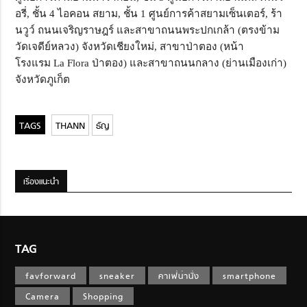
อรี่
,
ชั้น 4 ไอคอน สยาม
,
ชั้น 1 ศูนย์การค้าสยามเซ็นเตอร์
,
ร้า
นวูว์ ถนนเจริญราษฎร์ และสาขาถนนพระปกเกล้า (ตรงข้าม
วัดเจดีย์หลวง) จังหวัดเชียงใหม่
,
สาขาป่าตอง (หน้า
โรงแรม
La Flora
ป่าตอง) และสาขาถนนกลาง (ย่านเมืองเก่า)
จังหวัดภูเก็ต
THANN
ธัญ
เรื่องแนะนำ
TAG
favforward
sneaker
คาเฟ่น่านั่ง
smartphone
Camera
Shopping