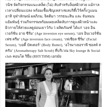
วนิช
จัดกิจกรรมแนะเคล็ด (ไม่) ลับสำหรับล็อคผิวสวย แม้กาล
เวลาเปลี่ยนแปลง พร้อมเชื้อเชิญเหล่าเซเลบริตี้เวิร์คกิ้งวูแมน
อาทิ จุฬาลักษณ์ ผลภิภม, จิตติมา วรรธนะสิน และ จันทมน
แย้มพันธุ์ ร่วมกิจกรรมพร้อมเผยเคล็ดลับการดูแลผิวหน้าและ
ผิวกายให้สวยแลดูอ่อนเยาว์กับ
5
ผลิตภัณฑ์ ได้แก่
‘
เอจ อิน
เวอร์ชั่น อาย ซีรั่ม
’ (Age inversion eye serum), ‘
เอจ อินเวอร์ชั่น
เฟซ ครีม
’ (Age inversion face cream), ‘
เฟเชียล ซีรั่ม
’ (Facial
Serum), ‘
บอดี้ บัตเตอร์
’ (Body Butter), ‘
อโรมาเธอราพี ซอลท์ ส
ครับ
’ (Aromatherapy Salt Scrub)
ที่บริเวณ
Sky lounge & Social
club
คอนโด ริธึ่ม
(RHYTHM)
เอกมัย