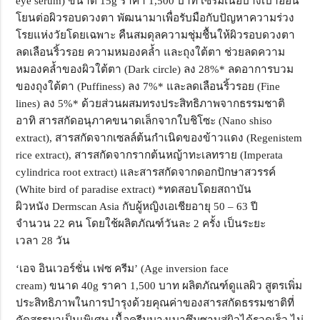
eye serum)
ขนาด
15g
ราคา
1,500
บาท
เซรั่มเนื้อบางเบาอ่อน
โยนต่อผิวรอบดวงตา พัฒนามาเพื่อรับมือกับปัญหาความร่วง
โรยแห่งวัยโดยเฉพาะ คืนสมดุลความชุ่มชื้นให้ผิวรอบดวงตา
ลดเลือนริ้วรอย ความหมองคล้ำ และถุงใต้ตา ช่วยลดความ
หมองคล้ำของผิวใต้ตา (
Dark circle)
ลง
28%*
ลดอาการบวม
ของถุงใต้ตา (
Puffiness)
ลง
7%*
และลดเลือนริ้วรอย (
Fine
lines)
ลง
5%*
ด้วยส่วนผสมทรงประสิทธิภาพจากธรรมชาติ
อาทิ สารสกัดอนุภาคขนาดเล็กจากใบชิโซะ (
Nano shiso
extract),
สารสกัดจากเซลล์ต้นกำเนิดของข้าวแดง (
Regenistem
rice extract),
สารสกัดจากรากต้นหญ้าทะเลทราย (
Imperata
cylindrica root extract)
และสารสกัดจากดอกปักษาสวรรค์
(
White bird of paradise extract) *
ทดสอบโดยสถาบัน
ผิวหนัง
Dermscan Asia
กับผู้หญิงเอเชียอายุ
50 – 63
ปี
จำนวน
22
คน โดยใช้ผลิตภัณฑ์วันละ
2
ครั้ง เป็นระยะ
เวลา
28
วัน
‘
เอจ อินเวอร์ชั่น เฟซ ครีม
’ (Age inversion face
cream)
ขนาด
40g
ราคา
1,500
บาท
ผลิตภัณฑ์ดูแลผิว สูตรเพิ่ม
ประสิทธิภาพในการบำรุงด้วยคุณค่าของสารสกัดธรรมชาติที่
คัดสรรมาเป็นเพิเศษ เนื้อครีมบางเบาซึมซาบสู่ผิวได้รวดเร็ว ไม่