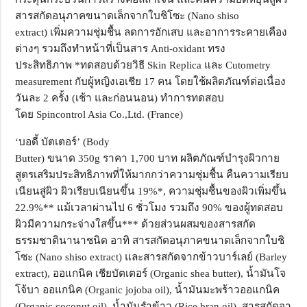
สารสกัดอนุภาคขนาดเล็กจากใบชิโซะ (
Nano shiso
extract)
เพิ่มความชุ่มชื้น ลดการอักเสบ และอาการระคายเคือง
ต่างๆ รวมถึงทำหน้าที่เป็นสาร
Anti-oxidant
ทรง
ประสิทธิภาพ
*ทดสอบด้วยวิธี
Skin Replica
และ
Cutometry
measurement
กับผู้หญิงเอเชีย 17 คน โดยใช้ผลิตภัณฑ์ต่อเนื่อง
วันละ 2 ครั้ง (เช้า และก่อนนอน) ทำการทดสอบ
โดย
Spincontrol Asia Co.,Ltd. (France)
‘
บอดี้ บัตเตอร์
’ (Body
Butter)
ขนาด
350g
ราคา
1,700
บาท
ผลิตภัณฑ์บำรุงผิวกาย
สูตรเสริมประสิทธิภาพที่ให้มากกว่าความชุ่มชื้น คืนความเรียบ
เนียนสู่ผิว ผิวเรียบเนียนขึ้น 19%*
,
ความชุ่มชื้นของผิวเพิ่มขึ้น
22.9%** แม้เวลาผ่านไป 6 ชั่วโมง รวมถึง 90% ของผู้ทดสอบ
ผิวมีความกระจ่างใสขึ้น***
ด้วยส่วนผสมของสารสกัด
ธรรมชาตินานาชนิด อาทิ สารสกัดอนุภาคขนาดเล็กจากใบชิ
โซะ (
Nano shiso extract)
และสารสกัดจากข้าวบาร์เลย์ (
Barley
extract),
ออแกนิค เชียบัตเตอร์ (
Organic shea butter),
น้ำมันโจ
โจ้บา ออแกนิค (
Organic jojoba oil),
น้ำมันมะพร้าวออแกนิค
(
Organic coconut oil),
น้ำมันรำข้าว (
Rice bran oil),
สารสกัดจา