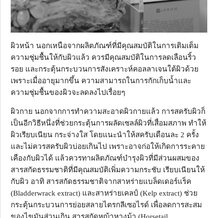
ผิวหน้า นอกเหนือจากผลิตภัณฑ์ที่มีคุณสมบัติในการเติมเต็ม
ความชุ่มชื้นให้กับผิวแล้ว ควรมีคุณสมบัติในการลดเลือนริ้ว
รอย และกระตุ้นกระบวนการสังเคราะห์คอลลาเจนใต้ผิวด้วย
เพราะเมื่ออายุมากขึ้น ความสามารถในการกักเก็บน้ำและ
ความชุ่มชื้นของผิวจะลดลงไปเรื่อยๆ
ผิวกาย นอกจากการทำความสะอาดผิวกายแล้ว การสครับผิวก็
เป็นอีกวิธีหนึ่งที่ช่วยกระตุ้นการผลัดเซลล์ผิวที่เสื่อมสภาพ ทำให้
ผิวเรียบเนียน กระจ่างใส โดยแนะนำให้สครับเดือนละ 2 ครั้ง
และไม่ควรสครับผิวบ่อยเกินไป เพราะอาจก่อให้เกิดการระคาย
เคืองกับผิวได้ แล้วควรทาผลิตภัณฑ์บำรุงผิวที่มีส่วนผสมของ
สารสกัดธรรมชาติที่มีคุณสมบัติเพิ่มความกระชับ เรียบเนียนให้
กับผิว อาทิ สารสกัดธรรมชาติจากสาหร่ายแบล็ดเดอร์แร็ค
(
Bladderwrack extract)
และสาหร่ายเคลป์ (
Kelp extract)
ช่วย
กระตุ้นกระบวนการย่อยสลายไตรกลีเซอไรด์ เพื่อลดการสะสม
ของไขมันส่วนเกิน สารสกัดหญ้าหางม้า (
Horsetail