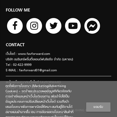
FOLLOW ME
CONTACT
เว็บไซต์ : www.favforward.com
บริษัท อมรินทร์พริ้นติ้งแอนด์พับลิชชิ่ง จำกัด (มหาชน)
Tel : 02-422-9999
E-MAIL :
favforward01@gmail.com
สนใจลงโฆษณากับเว็บไซต์ FAVFORWARD
คุกกี้เพื่อการโฆษณา (Marketing/Advertising
เนตรนภา อมตสกุล [081-684-8324]
Cookies) – จดจำและประมวลผลข้อมูลที่เกี่ยวข้องกับ
กฤตยา อุปวรรณ [089-813-2424]
การเข้าเยี่ยมชมหน้าเว็บไซต์ของท่าน เพื่อนำไปใช้เป็น
สินีวรรณ ตันพิพัฒน์ [064-509-7963]
ข้อมูลประกอบการปรับเปลี่ยนหน้าเว็บไซต์ รวมถึงนำ
เสนอโฆษณาเพื่อการพาณิชย์ให้เหมาะสมกับผู้ใช้งานได้
ยอมรับ
© COPYRIGHT 2026 AMARIN PRINTING AND PUBLISHING PUBLIC COMPANY
อย่างแม่นยำมากขึ้น เช่น การเลือกแสดงโฆษณาสินค้าที่
LIMITED.