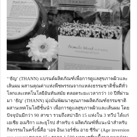
‘‘
ธัญ
’ (THANN)
แบรนด์ผลิตภัณฑ์เพื่อการดูแลสุขภาพผิวและ
เส้นผม ผสานคุณค่าแห่งพืชพรรณจากแหล่งธรรมชาติชั้นดีทั่ว
โลกและเทคโนโลยีอันทันสมัย ตลอดระยะเวลากว่า
10
ปีที่ผ่าน
มา
‘
ธัญ
’ (THANN)
มุ่งมั่นพัฒนาคุณภาพผลิตภัณฑ์ธรรมชาติ
ผสานเทคโนโลยีชั้นนำ เพื่อการดูแลสุขภาพผิวและเส้นผม โดย
ปัจจุบันมีกว่า
90
สาขา รวมถึงสปาอีก
15
แห่งใน
3
ทวีป ได้แก่
เอเชีย อเมริกา และยุโรป สำหรับ
6
ผลิตภัณฑ์ที่แนะนำสำหรับ
กิจกรรมในครั้งนี้คือ
‘
เอจ อินเวอร์ชั่น อาย ซีรั่ม
’ (Age inversion