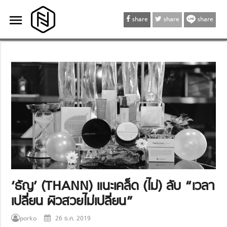
menu
menu
share
share
share
‘ธัญ’ (THANN) แนะเคล็ด (ไม่) ลับ “เวลา
เปลี่ยน ผิวสวยไม่เปลี่ยน”
porko
26 ธ.ค. 2019