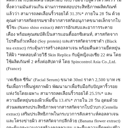
ทิ้งความมันส่วนเกิน ผ่านการทดสอบประสิทธิภาพผลิตภัณฑ์
แล้วว่า สามารถลดเลือนริ้วรอยได้ 31.3%* ภายใน 28 วัน ด้วย
คุณค่าสารสกัดธรรมชาติจากสารสกัดอนุภาคขนาดเล็กจากใบ
ชิโซะ (
Nano shiso extract)
ลดการอักเสบและอาการระคาย
เคือง พร้อมคุณสมบัติเป็นสารแอนตี้ออกซิเดนท์
,
สารสกัดจาก
โปรตีนถั่วเหลือง (
Soy protein)
และสารสกัดจากชาดำ (
Black
tea extract)
กระตุ้นการสร้างคอลลาเจน พร้อมคืนความยืดหยุ่น
ให้ผิว
*ทดสอบด้วยวิธี
Skin Replica
กับผู้หญิงเอเชีย 22 คน โดย
ใช้ผลิตภัณฑ์ 2 ครั้งต่อสัปดาห์ โดย
Spincontrol Asia Co.,Ltd.
(France)
‘
เฟเชียล ซีรั่ม
’
(
Facial Serum)
ขนาด
30ml
ราคา
2,500
บาท
เซ
รั่มเพื่อการฟื้นฟูสภาพผิว พัฒนามาเพื่อรับมือกับปัญหาริ้วรอย
แห่งวัยโดยเฉพาะ สามารถลดเลือนริ้วรอยได้ 25.5%* และ
ความยืดหยุ่นของผิวเพิ่มขึ้น 13.4%* ภายใน 28 วัน อุดมด้วย
ส่วนผสมทรงประสิทธิภาพจากสารสกัดจากใบบัวบก (
Centella
extract
) เสริมประสิทธิภาพในกระบวการสังเคราะห์คอลลาเจน
และโครงข่ายผิว สารสกัดจากปลีกล้วย (
Banana flower extract
)
กระตุ้นกระบวนการสร้างคอลลาเจน และคืนความยืดหยุ่นสู่ผิว