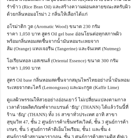
รำข้าว
(Rice Bran Oil)
และสร้างความผ่อนคลายขณะสครับผิว
ด้วยกลิ่นหอมอโรม่า
2
กลิ่นให้เลือกได้แก่
อโรม่าติก วูด
(Aromatic Wood)
ขนาด
230
กรัม
ราคา
1,050
บาท
สูตร
Oil gel base
อ่อนโยนต่อทุกสภาพผิว
พร้อมกลิ่นหอมสดชื่นจากน้ำมันหอมระเหยจาก
ส้ม
(Orange)
แทงเจอรีน
(Tangerine)
และจันเทศ
(Nutmeg)
โอเรียนทอล เอสเซนส์
(Oriental Essence)
ขนาด
300
กรัม
ราคา
1,090
บาท
สูตร
Oil base
กลิ่นหอมสดชื่นจากสมุนไพรไทยอย่างน้ำมันหอม
ระเหยจากตะไคร้
(Lemongrass)
และมะกรูด
(Kaffir Lime)
ดูแลผิวพรรณให้สวยอย่างอ่อนเยาว์ ไม่เปลี่ยนแปลงตามกาล
เวลาด้วยผลิตภัณฑ์จากแบรนด์
‘
ธัญ
’ (THANN)
ได้แล้ววันนี้ที่
ร้าน
‘
ธัญ
’ (THANN)
ทั้ง 16 สาขาทั่วประเทศ อาทิ สาขา
สุขุมวิท 47
,
ชั้น 2 ศูนย์การค้าเซ็นทรัลเวิลด์
,
ชั้น 3 ศูนย์การค้า
เกษร
,
ชั้น 5 ศูนย์การค้าดิเอ็มโพเรียม
,
ชั้น1 และชั้น 4
ศูนย์การค้าสยามพารากอน
,
ชั้น 3 ศูนย์การค้าสยามดิส คัฟเว