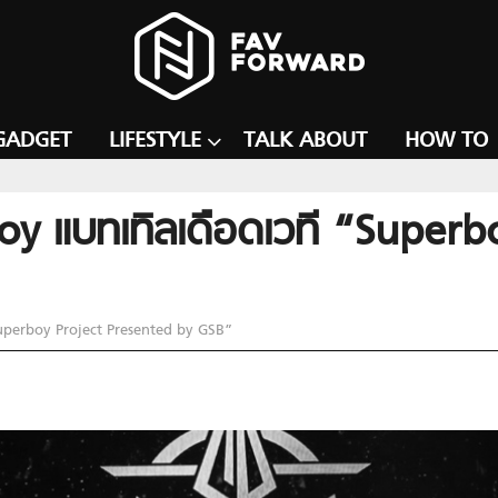
GADGET
LIFESTYLE
TALK ABOUT
HOW TO
Boy แบทเทิลเดือดเวที “Super
“Superboy Project Presented by GSB”