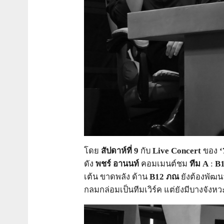
โดย
สัปดาห์ที่
9
กับ
Live Concert
ของ
‘
ดัง
พชร์ อานนท์
คอมเมนต์ชม
ทีม
A
:
B
เต้น ขาดพลัง
ด้าน
B12
ภณ
ยังต้องพัฒน
กลมกล่อมเป็นทีมเวิร์ค แต่ยังมีบางจังหว