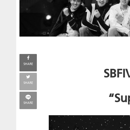
SHARE
SBF
SHARE
“
Su
SHARE