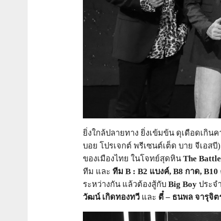
ยิ่งใกล้ปลายทาง ยิ่งเข้มข้น ดุเดือดเ
บอย โปรเจกต์ พรีเซนต์เต็ด บาย จีเอสบี) 
ของเมืองไทย ในโจทย์สุดหิน
The Battl
ทีม
และ
ทีม
B
: B2
แบงค์,
B8
กาด,
B10
ระหว่างกัน
แล้วต้องสู้กับ
Big Boy
ประจ
วัฒน์ เกิดทองทวี
และ
ตี๋ – ธนพล จารุจิ