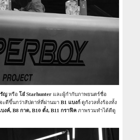
ิรัญ
หรือ
โอ๋
Starhunter
และผู้กำกับภาพยนตร์ชื่อ
ะดีขึ้นกว่าสัปดาห์ที่ผ่านมา
B1
แบงก์
ดูกังวลทั้งร้องทั้ง
บงค์,
B8
กาด,
B10
ตั๋ง,
B11
กราฟิค
ภาพรวมทำได้ดีดู