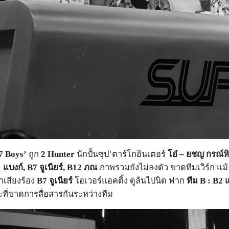
7 Boys’
ถูก
2 Hunter
นักปั้นซุป’ตาร์โกอินเตอร์
โอ๋ – ยชญ กรณ์ห
1
แบงก์,
B7
จูเนียร์,
B12
ภณ
ภาพรวมยังไม่ลงตัว ขาดทีมเวิร์ก แม้จ
าเสียงร้อง
B7
จูเนียร์
โอเวอร์แอคติ้ง ดูล้นไปนิด ฟาก
ทีม
B
: B2
แ
ะที่ขาดการสื่อสารกันระหว่างทีม