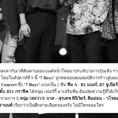
กินคาดเดากับเวทีค้นหาบอยแบนด์หน้าใหม่มาประดับวงการบันเทิง 
โดยในสัปดาห์ที่ 9 นี้
‘7 Boys’
ถูกทดสอบคุณสมบัติการก้าวสู่บอย
e Concert
ซึ่ง
‘7 Boys’
แบ่งเป็น 2 ทีม
ทีม
A
:
B1
แบงก์,
B7
จูเนียร์
ตั๋ง,
B11
กราฟิค
ได้หนุ่ม เฟอร์กี้ มาเสริมทีม
ต้องงัดความรู้ที่ได้เ
ำรายการ
5 หนุ่ม SBFIVE บาส – สุรเดช พินิวัตร์, คิมม่อน – วโร
ตรานนท์
เรียกว่าเป็นศึกสายเลือดของจริง ไม่มีใครยอมใคร