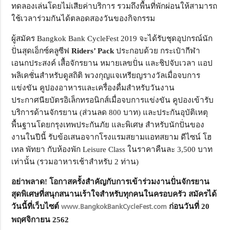
ทดลองเล่นโดยไม่เสียค่าบริการ รวมถึงพื้นที่พักผ่อนให้สามารถ
ใช้เวลาร่วมกันได้ตลอดสองวันของกิจกรรม
ผู้สมัคร Bangkok Bank CycleFest 2019 จะได้รับชุดอุปกรณ์นัก
ปั่นสุดเอ็กซ์คลูซีฟ
Riders’ Pack
ประกอบด้วย กระเป๋ากีฬา
เอนกประสงค์ เสื้อจักรยาน หมายเลขปั่น และชิปจับเวลา แอป
พลิเคชั่นสำหรับดูสถิติ พวงกุญแจเหรียญรางวัลเมื่อจบการ
แข่งขัน คูปองอาหารและเครื่องดื่มสำหรับวันงาน
ประกาศนียบัตรอิเล็กทรอนิกส์เมื่อจบการแข่งขัน คูปองเข้ารับ
บริการด้านจักรยาน (ส่วนลด 800 บาท) และประกันอุบัติเหตุ
พื้นฐานโดยกรุงเทพประกันภัย และพิเศษ สำหรับนักปั่นของ
งานในปีนี้ รับข้อเสนอจากโรงแรมสยามแอทสยาม ดีไซน์ โฮ
เทล พัทยา กับห้องพัก Leisure Class ในราคาคืนละ 3,500 บาท
เท่านั้น (รวมอาหารเช้าสำหรับ 2 ท่าน)
อย่าพลาด! โอกาสครั้งสำคัญกับการเข้าร่วมงานปั่นจักรยาน
สุดพิเศษที่สนุกสนานเร้าใจสำหรับทุกคนในครอบครัว สมัครได้
วันนี้ที่เว็บไซต์
www.BangkokBankCycleFest.com
ก่อนวันที่ 20
พฤศจิกายน 2562