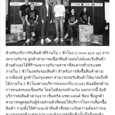
สำหรับบริการ
รับสินค้าที่ร้านใน
1
ชั่วโมง
(1-hour pick up)
จาก
เพาเวอร์บาย ลูกค้าสามารถเลือกสินค้าออนไลน์
และรับสินค้า
ด้วยตัวเองได้ที่ร้
านเพาเวอร์บายสาขาที่สะดวกทั่
วประเทศ
ภายใน 1 ชั่วโมงหลังจองสินค้า สำหรับการสั่งซื้อสินค้าด่
วน
จากท็อปส์ ลูกค้าในกรุงเทพฯ สามารถรอรับสินค้าให้มาส่งถึงที่
ได้ภายใน 2 ชั่วโมงผ่านบริการของแกร็บ
(Grab)
พันธมิตรด้าน
การขนส่งของเซ็นทรั
ล โดยไม่ต้องรอข้ามวัน นอกจากนี้ ยังมี
บริการส่งสินค้าด่วนจาก
เซ็นทรัล แชท แอนด์ ช้อป ซึ่งลูกค้า
สามารถพูดคุยกับผู้ช่
วยส่วนตัวที่คอยให้บริ
การในการเลือกซื้อ
สินค้า รวมทั้งให้คำแนะนำสินค้าที่
เหมาะกับความต้องการเฉ
พาะของลู
กค้าแต่ละราย และทำการส่งสินค้านั้นถึงมือลู
กค้า