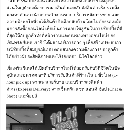
“แม้การช้อปปิ้งออนไลน์จะให้
ความสะดวกสบาย แต่ลูกค้า
ส่วนใหญ่ยังคงต้
องการลองสินค้าและสัมผัสสินค้
าจริง รวมถึง
มองหาคำแนะนำจากพนั
กงานขาย บริการหลังการขาย และ
ความพึงพอใจที่จะได้สินค้าติ
ดมือกลับบ้านโดยไม่ต้องรอเหมื
อ
นการสั่งซื้อออนไลน์ เพื่อเป็นการมอบโซลูชั่นในการช้
อปปิ้งที่ดี
ที่สุดให้กับลูกค้
าทั้งที่หน้าร้านและบนช่
องทางออนไลน์ของ
เซ็นทรัล รีเทล เราจึงได้ผสานบริการต่าง ๆ เพื่อสร้างประสบกา
รณ์ช้อปปิ้งที่
สมบูรณ์แบบ ตอบสนองความต้องการของลูกค้า
ได้
อย่างมีประสิทธิภาพและไร้รอยต่
อ” นิโคโลกล่าว
เซ็นทรัล รีเทลได้เปิดตัวบริการใหม่ให้
สอดรับกับวิถีชีวิตในปัจ
จุบั
นและอนาคต อาทิ บริการ
รับสินค้าที่ร้านใน
1
ชั่วโมง
(1-
hour pick up)
จากเพาเวอร์บาย
และ
บริการส่งสินค้า
ด่วน
(Express Delivery)
จาก
เซ็นทรัล แชท แอนด์ ช้อป (
Chat &
Shop
) และ
ท็อปส์