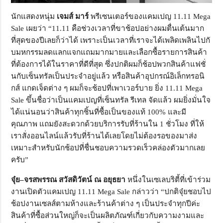
นักแสดงหนุ่ม
เจมส์ มาร์
พรีเซนเตอร์ของแคมเปญ 11.11
Mega
Sale
เผยว่า “11.11 คือช่วงเวลาที่ขาช้อปอย่างผมตื่
นเต้นมาก
ที่สุดของปีเลยก็ว่าได้ เพราะเป็นเวลาที่เราจะได้เพลิ
ดเพลินไปกั
บมหกรรมลดแลกแจกแถมมากมายและเลื
อกซื้อรายการสินค้า
ที่ต้
องการได้ในราคาที่ดีที่สุด ซึ่งปกติผมก็ช้อปพวกสินค้าแฟชั่
นกับเซ็นทรัลเป็นประจำอยู่แล้ว หรือสินค้าอุปกรณ์อิเล็กทรอนิ
กส์ แกดเจ็ดต่าง ๆ ผมก็จะช้อปที่เพาเวอร์บาย ยิ่ง
11.11 Mega
Sale
ขึ้นชื่อว่าเป็นแคมเปญที่เซ็
นทรัล รีเทล จัดแล้ว ผมยิ่งมั่นใจ
ได้แน่นอนว่าสินค้
าทุกชิ้นที่ซื้อเป็นของแท้
100%
และมี
คุณภาพ แถมยังสะดวกด้วยบริการรับที่ร้
านใน
1
ชั่วโมง ที่ให้
เราสั่งออนไลน์แล้วรับที่
ร้านได้เลยโดยไม่ต้องรอของมาส่ง
เหมาะสำหรับนักช้อปที่ชื่
นชอบความรวดเร็วคล่องตั
วมากเลย
ครับ”
จุ๋ย
–
จรสพรรณ สวัสดิวัตน์ ณ อยุธยา
หนึ่งในเซเลบริตี้ที่เข้าร่
วม
งานเปิดตัวแคมเปญ
11.11 Mega Sale
กล่าวว่า “ปกติจุ๋ยชอบไป
ช้อปงานเซลส์
ตามห้างและร้านค้าต่าง ๆ เป็นประจำทุกปีค่ะ
สินค้าที่ซื้อส่วนใหญ่ก็จะเป็
นผลิตภัณฑ์เกี่ยวกั
บความงามและ