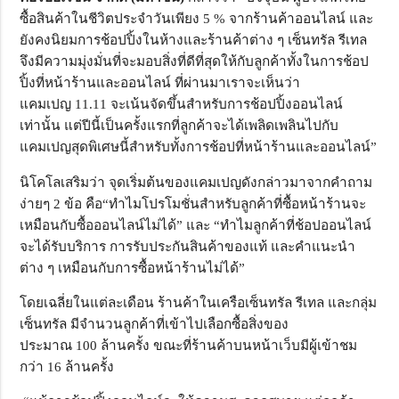
ซื้อสินค้าในชีวิ
ตประจำวันเพียง 5
%
จากร้านค้าออนไลน์ และ
ยังคงนิยมการช้อปปิ้งในห้
างและร้านค้าต่าง ๆ เซ็นทรัล รีเทล
จึงมีความมุ่งมั่นที่
จะมอบสิ่งที่ดีที่สุดให้กับลู
กค้าทั้งในการช้อป
ปิ้งที่หน้าร้
านและออนไลน์ ที่ผ่านมาเราจะเห็นว่า
แคมเปญ
11.11
จะเน้นจัดขึ้นสำหรับการช้อปปิ้
งออนไลน์
เท่านั้น แต่ปีนี้เป็นครั้งแรกที่ลูกค้
าจะได้เพลิดเพลินไปกับ
แคมเปญสุ
ดพิเศษนี้สำหรับทั้งการช้อปที่
หน้าร้านและออนไลน์”
นิโคโลเสริมว่า จุดเริ่มต้นของแคมเปญดังกล่
าวมาจากคำถาม
ง่ายๆ 2 ข้อ คือ“ทำไมโปรโมชั่นสำหรับลูกค้
าที่ซื้อหน้าร้านจะ
เหมือนกับซื้
อออนไลน์ไม่ได้” และ “ทำไมลูกค้าที่ช้อปออนไลน์
จะได้
รับบริการ การรับประกันสินค้าของแท้ และคำแนะนำ
ต่าง ๆ เหมือนกับการซื้อหน้าร้านไม่ได้
”
โดยเฉลี่ยในแต่ละเดือน ร้านค้าในเครือเซ็นทรัล รีเทล และกลุ่ม
เซ็นทรัล มีจำนวนลูกค้าที่เข้าไปเลือกซื้
อสิ่งของ
ประมาณ
100
ล้านครั้ง ขณะที่ร้านค้าบนหน้าเว็บมีผู้
เข้าชม
กว่า
16
ล้านครั้ง