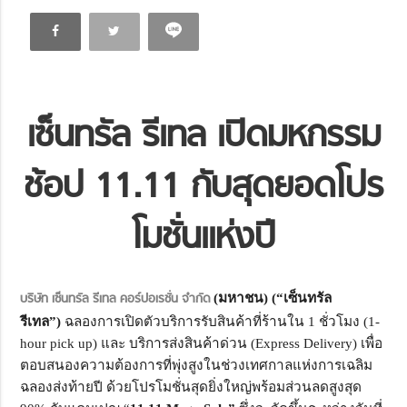
เซ็นทรัล รีเทล เปิดมหกรรม
ช้อป 11.11 กับสุดยอดโปร
โมชั่นแห่งปี
บริษัท เซ็นทรัล รีเทล คอร์ปอเรชั่น จำกัด
(
มหาชน
)
(“
เซ็นทรัล
ร
ีเ
ทล
”)
ฉลองการเปิดตัวบริการรับสินค้
าที่ร้านใน
1
ชั่วโมง
(1-
hour pick up)
และ บริการส่งสินค้าด่วน
(Express Delivery)
เพื่อ
ตอบสนองความต้องการที่พุ่
งสูงในช่วงเทศกาลแห่งการเฉลิ
ม
ฉลองส่งท้ายปี ด้วยโปรโมชั่นสุดยิ่งใหญ่พร้
อมส่วนลดสูงสุด