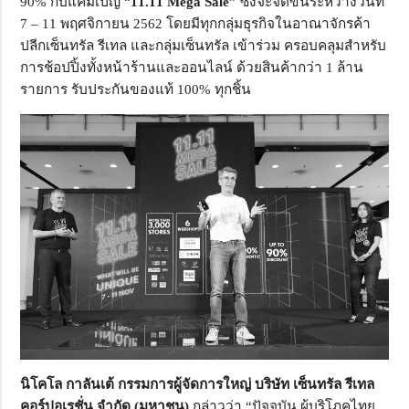
90
%
กับแคมเปญ “
11.11
Mega Sale
”
ซึ่งจะจัดขึ้นระหว่างวันที่
7 – 11 พฤศจิกายน 2562 โดยมีทุกกลุ่มธุรกิจในอาณาจั
กรค้า
ปลีกเซ็นทรัล รีเทล และกลุ่มเซ็นทรัล เข้าร่วม ครอบคลุมสำหรับ
การช้อปปิ้งทั้
งหน้าร้านและออนไลน์ ด้วยสินค้ากว่า 1 ล้าน
รายการ รับประกันของแท้ 100
%
ทุกชิ้น
นิโคโล กาลันเต้ กรรมการผู้จัดการใหญ่ บริษัท เซ็นทรัล รีเทล
คอร์ปอเรชั่น จำกัด
(
มหาชน
)
กล่าวว่า “ปัจจุบัน ผู้บริโภคไทย