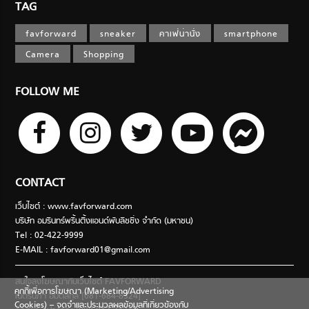
TAG
favforward
sneaker
คาเฟ่น่านั่ง
smartphone
Camera
Shopping
FOLLOW ME
CONTACT
เว็บไซต์ : www.favforward.com
บริษัท อมรินทร์พริ้นติ้งแอนด์พับลิชชิ่ง จำกัด (มหาชน)
Tel : 02-422-9999
E-MAIL :
favforward01@gmail.com
สนใจลงโฆษณากับเว็บไซต์ FAVFORWARD
คุกกี้เพื่อการโฆษณา (Marketing/Advertising
เนตรนภา อมตสกุล [081-684-8324]
Cookies) – จดจำและประมวลผลข้อมูลที่เกี่ยวข้องกับ