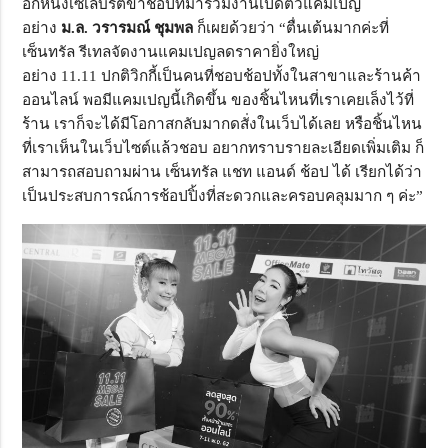
อีกหนึ่งเซเลบริตี้ขาช้อปที่
มาร่วมงานเปิดตัวแคมเปญ
อย่าง
ม.ล. วรารมณ์ ชุมพล
ก็เผยด้วยว่า “ตื่นเต้นมากค่ะที่
เซ็นทรัล รีเทลจัดงานแคมเปญลดราคายิ่
งใหญ่
อย่าง
11.11
ปกติวิกกี้เป็นคนที่ชอบช้อปทั้
งในสาขาและร้านค้า
ออนไลน์ พอมีแคมเปญนี้เกิดขึ้น ของชิ้นไหนที่เราเคยเล็งไว้ที่
ร้าน เราก็จะได้มีโอกาสกลับมากดสั่
งในเว็บได้เลย หรือชิ้นไหน
ที่เราเห็นในเว็
บไซต์แล้วชอบ อยากทราบรายละเอียดเพิ่มเติม ก็
สามารถสอบถามผ่าน
เซ็นทรัล แชท แอนด์ ช้อป
ได้ เรียกได้ว่า
เป็นประสบการณ์การช้
อปปิ้งที่สะดวกและครอบคลุมมาก ๆ ค่ะ”