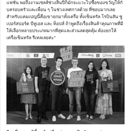
แฟชั่น พอถึงงานเซลส์ช่วงสิ้นปีก็มั
กจะแวะไปซื้อของขวัญให้กั
บครอบครัวและเพื่อน ๆ ในช่วงเทศกาลด้วย ที่ชอบมากเลย
สำหรับแคมเปญนี้คื
อเขายกมาทั้งเครือ ทั้งเซ็นทรัล โรบินสัน ซู
เปอร์สปอร์ต บีทูเอส และ ท็อปส์ ถ้าพูดถึงเรื่องสินค้าคุณภาพที่
มี
ให้เลือกหลายประเภทมากที่สุ
ดและส่วนลดสุดคุ้ม ต้องยกให้
เครือเซ็นทรัล รีเทลเลยค่ะ”