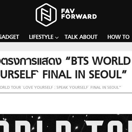
GADGET
LIFESTYLE
TALK ABOUT
HOW TO
ุ้ป ส่งตรงการแสดง “BTS WOR
URSELF` FINAL IN SEOUL”
BTS WORLD TOUR `LOVE YOURSELF : SPEAK YOURSELF` FINAL IN SEOUL”