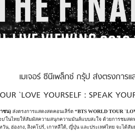
เมเจอร์ ซีนีเพล็กซ์ กรุ้ป ส่งตรงการ
OUR `LOVE YOURSELF : SPEAK YOURS
มหาชน)
ส่งตรงการแสดงสดคอนเสิร์ต
“BTS WORLD TOUR `LOV
๊อป
ในไทยให้สัมผัสความสนุกความมั
นส์แบบสะใจ ด้วยการชมสดพ
หวัน
,
ฮ่องกง
,
สิงคโปร์
,
เกาหลีใต้
,
ญี่ปุ่น และประเทศไทย จะได้สั