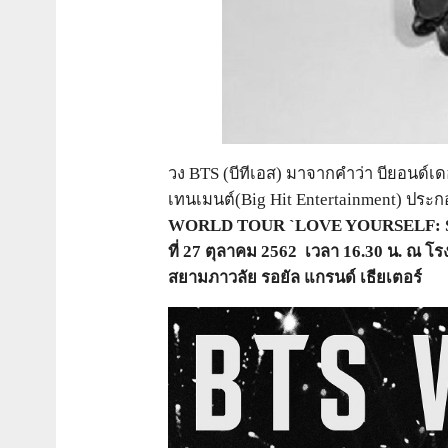
วง
BTS
(บีทีเอส
)
มาจากคำว่า บียอนด์เด
เทนเมนต์(
B
ig Hit Entertainment)
ประก
WORLD TOUR `LOVE YOURSELF: 
ที่
27
ตุลาคม
2562
เวลา
16.30
น. ณ
โรง
สยามภาวลัย รอยัล แกรนด์ เธียเตอร์