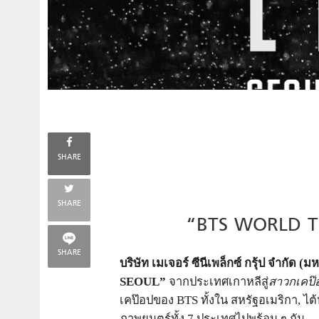
SHARE
SHARE
“BTS WORLD T
SHARE
บริษัท เมเจอร์ ซีนีเพล็กซ์ กรุ้ป จำกัด (
SEOUL”
จากประเทศเกาหลีสู่
สาวกเคป
เคป๊อปของ
BTS
ทั้งใน สหรัฐอเมริกา
,
ไต้
ภาพยนตร์ทั้ง
7
ประเทศไปพร้อม ๆ กัน