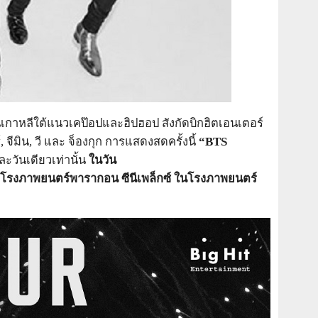
เกาหลีใต้แนวเคป๊อปและฮิปฮอป สังกัดบิกฮิตเอนเตอร์
์
,
จีมิน
,
วี และ
จ็องกุก การแสดงสดครั้งนี้
“BTS
ละวันเดี
ยวเท่านั้น
ในวัน
โรงภาพยนตร์พารากอน
ซีนีเพล็กซ์ ใน
โรงภาพยนตร์