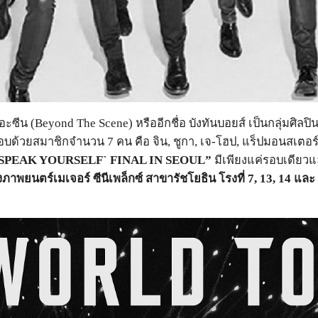
อะซีน (
Beyond The Scene)
หรืออีกชื่อ บังทันบอยส์
เป็นกลุ่มศิลปิ
น
อบด้วยสมาชิกจำนวน
7
คน คือ จิน
,
ชูกา
,
เจ-โฮป
,
แร็ปมอนสเตอร
SPEAK YOURSELF` FINAL IN SEOUL”
มีเพียงแค่รอบเดียวแ
ภาพยนตร์เมเจอร์ ซีนีเพล็กซ์ สาขารัชโยธิน โรงที่
7, 13, 14
และ