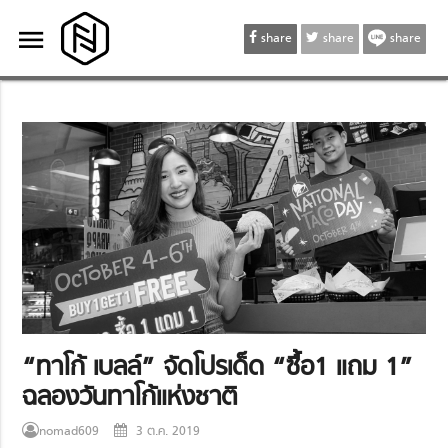
menu
menu
share
share
share
“ทาโก้ เบลล์” จัดโปรเด็ด “ซื้อ1 แถม 1”
ฉลองวันทาโก้แห่งชาติ
nomad609
3 ต.ค. 2019