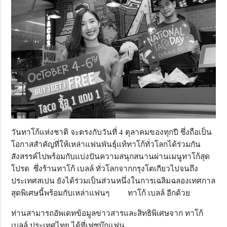
วันทาโก้แห่งชาติ จะตรงกับวันที่ 4 ตุลาคมของทุกปี ซึ่งถือเป็น
โอกาสสำคัญที่ให้เหล่าแฟนพันธุ์แท้ทาโก้ทั่วโลกได้ร่วมกัน
สังสรรค์ไปพร้อมกับแบ่งปันความสนุกสนานผ่านเมนูทาโก้สุด
โปรด ซึ่งร้านทาโก้ เบลล์ ทั่วโลกจากกรุงโตเกียวไปจนถึง
ประเทศสเปน ยังได้ร่วมเป็นส่วนหนึ่งในการเฉลิมฉลองเทศกาล
สุดพิเศษนี้พร้อมกับเหล่าแฟนๆ ทาโก้ เบลล์ อีกด้วย
ท่านสามารถอัพเดทข้อมูลข่าวสารและสิทธิพิเศษจาก ทาโก้
เบลล์ ประเทศไทย ได้ที่เฟซบุ๊กแฟน