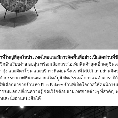
ที่ใหญ่ที่สุดในประเทศไทยและมีการจัดพื้นที่อย่างเป็นสัดส่วนที่
ิตอันเรียบง่าย อบอุ่น พร้อมเลือกสรรไอเท็มสินค้าสุดเอ็กคลูซีฟเฉ
ุ้ง และผีตาโขน และบริการพิเศษครั้งแรกที่ MUJI สามย่านมิต
ำบรรยากาศที่ผ่อนคลายสไตล์มูจิ คัดสรรเมล็ดกาแฟคั่วอาราบิก
่ที่เลือกมาจากร้าน 60 Plus Bakery ร้านที่เปิดโอกาสให้คนพิกา
ิจกรรมแลกเปลี่ยนความรู้ จัดเวิร์กช็อปตามเทศกาลต่างๆ ที่สำคัญ
และนั่งอ่านหนังสือได้