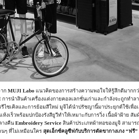
มจาก
MUJI Labo
แนวคิดของการสร้างความพอใจให้รู้สึกดีมากกว่าเมื่อม
I
การนำสินค้าเครื่องแต่งกายคอลเลกชั่นเก่าและกำลังจะถูกทำลาย
รรีไซเคิลและการย้อมสีใหม่ มูจิได้นำปรัชญานี้มาประยุกต์ใช้เพื่อเ
้งเร็วพร้อมปกป้องรังสียูวีทำให้เหมาะกับการวิ่ง เนื้อผ้าฝ้าย สั
กลางคืน
Embroidery Service
สินค้าประเภทผ้าทอของมูจิ สามาร
โดนๆ ที่ไม่เหมือนใคร
สุดเอ็กซ์คลูซีฟกับบริการตัดขากางเกง
“ฟรี” 