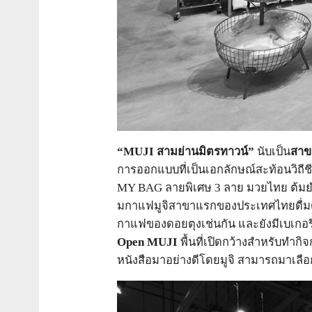
“
MUJI สามย่านมิตรทาวน์”
นับเป็น
สาขา
การออกแบบที่เป็นเอกลักษณ์สะท้อนวิถีชีว
MY BAG ลายพิเศษ 3 ลาย มวยไทย ต้มยำก
มกาแฟมูจิสาขาแรกของประเทศไทยดื่มด่
กาแฟของดอยตุงเช่นกัน และยังมีเบเกอรี
Open MUJI
พื้นที่เปิดกว้างสำหรับทำก
หนังสือมาอย่างดีโดยมูจิ สามารถมาเลือก