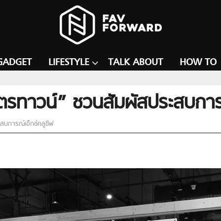
GADGET
LIFESTYLE
TALK ABOUT
HOW TO
ตรทาวน์” ชวนสัมผัสประสบการณ
สบการณ์เอ็กซ์คลูซีฟ