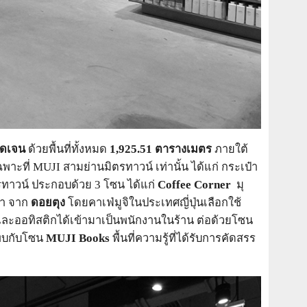
ชัดเจน
ด้วยพื้นที่ทั้งหมด
1,925.51 ตารางเมตร
ภายใต้
พาะที่ MUJI สามย่านมิตรทาวน์ เท่านั้น ได้แก่ กระเป๋า
รทาวน์ ประกอบด้วย 3 โซน ได้แก่
Coffee Corner
มุ
้า จาก
ดอยตุง
โดยคาเฟ่มูจิในประเทศญี่ปุ่นเลือกใช้
รและออทิสติกได้เข้ามาเป็นพนักงานในร้าน ต่อด้วยโซน
 พบกับโซน
MUJI Books
พื้นที่ความรู้ที่ได้รับการคัดสรร