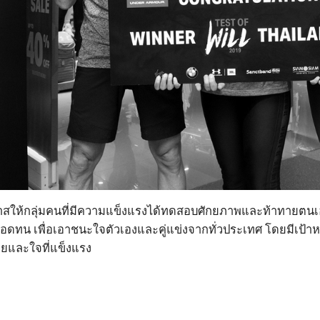
สให้กลุ่
มคนที่มีความแข็งแรงได้ทดสอบศั
กยภาพและท้าทายตนเอง
ดทน เพื่อเอาชนะใจตัวเองและคู่แข่
งจากทั่วประเทศ โดยมีเป้า
ยและใจที่แข็งแรง