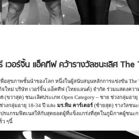
 เวอร์จิ้น แอ็คทีฟ
คว้ารางวัลชนะเลิศ
The 
ื่อสุ
ขภาพชั้นนำของโลก หนึ่งในผู้สนับสนุนหลักการแข่
งขัน The 
ิ
จใหม่ บริษัท เวอร์จิ้น แอ็คทีฟ (ไทยแลนด์) จำกัด ร่วมแสดงความย
ทก
(ขวาสุด) ชนะเลิศประเภท Open Category – ชาย ช่วงกลุ่มอายุ 
่วงกลุ่มอายุ 18-34 ปี และ
มร.ทิม คาร์เตอร์
(ซ้ายสุด) รางวัลชนะ
ลโปรแกรมฟิตเนสให้กับสุ
ดยอดผู้ที่แข็งแกร่งที่สุดในภู
มิภาคผู้ชนะก
็ว ๆนี้