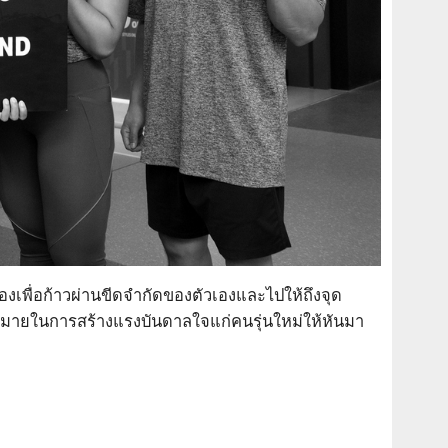
เพื่อก้าวผ่
านขีดจำกัดของตัวเองและไปให้ถึ
งจุด
หมายในการสร้างแรงบั
นดาลใจแก่คนรุ่นใหม่ให้หั
นมา