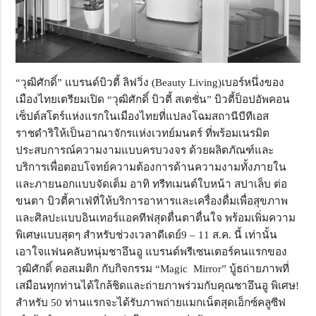
“วุฒิศักดิ์” แบรนด์บิวตี้ ลิฟวิ่ง (Beauty Living)เบอร์หนึ่งของ
เมืองไทยเตรียมเปิด “วุฒิศักดิ์ บิวตี้ สเตชั่น” บิวตี้ป็อปอัพคอน
เซ็ปต์สโตร์แห่งแรกในเมืองไทยที่แปลงโฉมสถานีบีทีเอส
ราชดำริให้เป็นอาณาจักรแห่งเวทย์มนตร์ ที่พร้อมเนรมิต
ประสบการณ์ความงามแบบครบวงจร ด้วยผลิตภัณฑ์และ
บริการเพื่อตอบโจทย์ความต้องการด้านความงามทั้งภายใน
และภายนอกแบบจัดเต็ม อาทิ ทรีทเมนต์ใบหน้า สปาเล็บ ต่อ
ขนตา บิวตี้คาเฟ่ที่ให้บริการอาหารและเครื่องดื่มเพื่อสุขภาพ
และศิลปะแบบอินเทอร์แอคทีฟสุดตื่นตาตื่นใจ พร้อมเพิ่มความ
พิเศษแบบสุดๆ สำหรับช่วงเวลาดีเดย์9 – 11 ส.ค. นี้ เท่านั้น
เอาใจแฟนคลับหนุ่มชาอึนอู แบรนด์พรีเซนเตอร์คนแรกของ
วุฒิศักดิ์ คอสเมติก กับกิจกรรม “Magic Mirror” บู้ธถ่ายภาพที่
เสมือนทุกท่านได้ใกล้ชิดและถ่ายภาพร่วมกับคุณชาอึนอู พิเศษ!
สำหรับ 50 ท่านแรกจะได้รับภาพถ่ายแมกเน็ตสุดเอ็กซ์คลูซีฟ