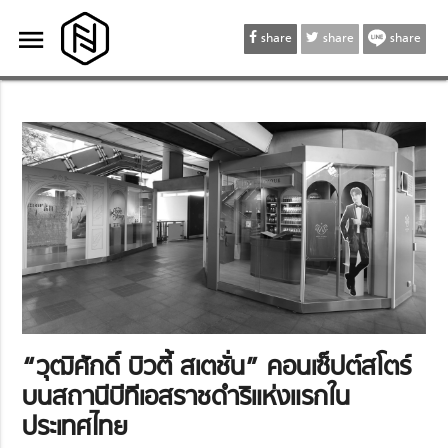
menu
menu
share
share
share
“วุฒิศักดิ์ บิวตี้ สเตชั่น” คอนเซ็ปต์สโตร์
บนสถานีบีทีเอสราชดำริแห่งแรกใน
ประเทศไทย