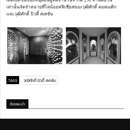
เท่านั้นจัดจำหน่ายที่ไลน์ออฟฟิเชียลของวุฒิศักดิ์ คอสเมติก
และวุฒิศักดิ์ บิวตี้ สเตชั่น
วุฒิศักดิ์ บิวตี้ สเตชั่น
เรื่องแนะนำ