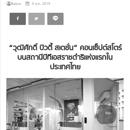
Babiw
9 ส.ค. 2019
“วุฒิศักดิ์ บิวตี้ สเตชั่น”
คอนเซ็ปต์สโตร์
บนสถานีบีทีเอสราชดำริแห่งแรกใน
ประเทศไทย