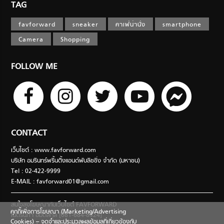
TAG
favforward
sneaker
คาเฟ่น่านั่ง
smartphone
Camera
Shopping
FOLLOW ME
CONTACT
เว็บไซต์ : www.favforward.com
บริษัท อมรินทร์พริ้นติ้งแอนด์พับลิชชิ่ง จำกัด (มหาชน)
Tel : 02-422-9999
E-MAIL :
favforward01@gmail.com
สนใจลงโฆษณากับเว็บไซต์ FAVFORWARD
คุกกี้เพื่อการโฆษณา (Marketing/Advertising
เนตรนภา อมตสกุล [081-684-8324]
Cookies) – จดจำและประมวลผลข้อมูลที่เกี่ยวข้องกับ