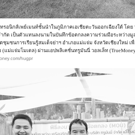
็กทรอนิกส์เพย์เมนท์ชั้นนำในภูมิภาคเอเชียตะวันออกเฉียงใต้ โดย
นี่ จำกัด เป็นตัวแทนลงนามในบันทึกข้อตกลงความร่วมมือระหว่างม
ธิตชุมชนการเรียนรู้สมเด็จย่าฯ อำเภอแม่แจ่ม จังหวัดเชียงใหม่ 
แจ๋ม (แม่แจ่มโมเดล) ผ่านแอปพลิเคชั่นทรูมันนี่ วอลเล็ท (TrueMon
oney.com/hugpr