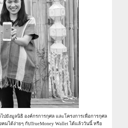
ือไปยังมูลนิธิ องค์กรการกุศล และโครงการเพื่อการกุศล
ังคมได้ง่ายๆ กับTrueMoney Wallet ได้แล้ววันนี้ หรือ