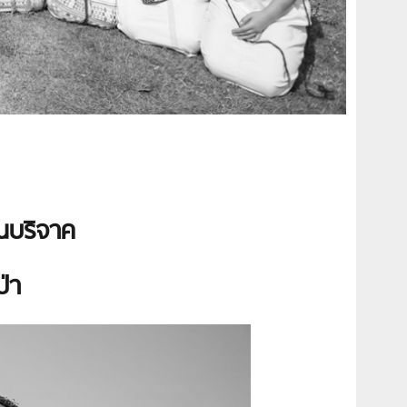
งินบริจาค
ป่า