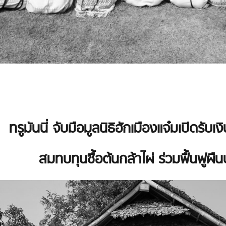
ทรูมันนี่ จับมือมูลนิธิฮักเมืองแจ๋มเปิดรับเ
สมทบทุนซื้อต้นกล้าไผ่ ร่วมฟื้นฟูผืน