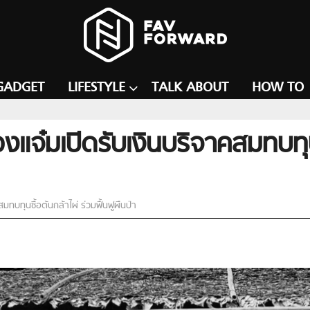
GADGET
LIFESTYLE
TALK ABOUT
HOW TO
มืองแจ๋มเปิดรับเงินบริจาคสมทบทุ
คสมทบทุนซื้อต้นกล้าไผ่ ร่วมฟื้นฟูผืนป่า