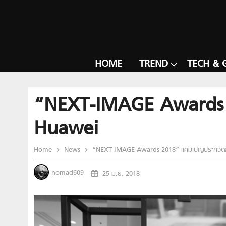
HOME
TREND
TECH & 
“NEXT-IMAGE Awards 
Huawei
Home
News
“NEXT-IMAGE Awards 2018” แคมเปญประกวด
nomad609
25 มิ.ย. 2018