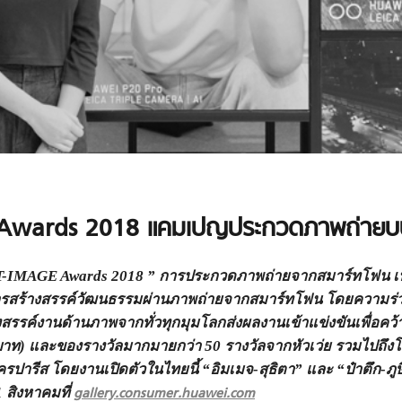
wards 2018 แคมเปญประกวดภาพถ่ายบ
T-IMAGE Awards 2018 ” การประกวดภาพถ่ายจากสมาร์ทโฟน เป็นป
งการสร้างสรรค์วัฒนธรรมผ่านภาพถ่ายจากสมาร์ทโฟน โดยความร
างสรรค์งานด้านภาพจากทั่วทุกมุมโลกส่งผลงานเข้าแข่งขันเพื่อคว้าโ
นบาท) และของรางวัลมากมายกว่า 50 รางวัลจากหัวเว่ย รวมไปถึงโอ
ารีส โดยงานเปิดตัวในไทยนี้ “อิมเมจ-สุธิตา” และ “ป๋าตึก-ภู
1 สิงหาคมที่
gallery.consumer.huawei.com