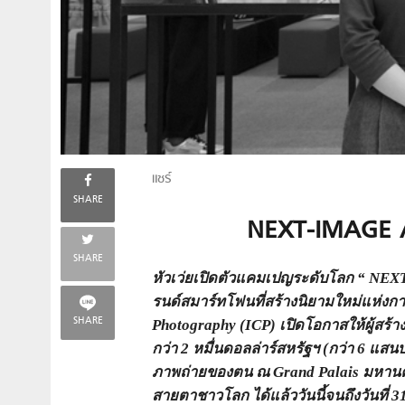
แชร์
SHARE
NEXT-IMAGE A
SHARE
หัวเว่ยเปิดตัวแคมเปญระดับโลก “ NEX
รนด์สมาร์ทโฟนที่สร้างนิยามใหม่แห่
SHARE
Photography
(
ICP)
เปิดโอกาสให้ผู้สร้
กว่า
2 หมื่นดอลล่าร์สหรัฐฯ (กว่า 6 แส
ภาพถ่ายของตน ณ Grand Palais มหานครป
สายตาชาวโลก ได้แล้ววันนี้จนถึงวันที่ 3