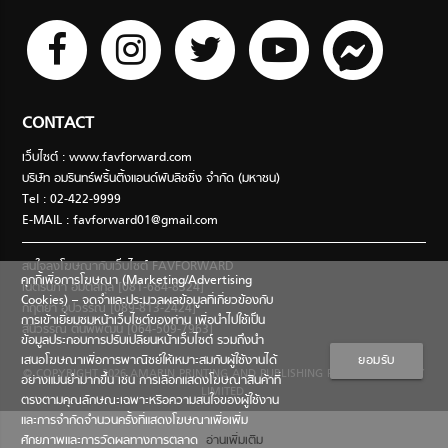
CONTACT
เว็บไซต์ : www.favforward.com
บริษัท อมรินทร์พริ้นติ้งแอนด์พับลิชชิ่ง จำกัด (มหาชน)
Tel : 02-422-9999
E-MAIL :
favforward01@gmail.com
สนใจลงโฆษณากับเว็บไซต์ FAVFORWARD
คุกกี้เพื่อการโฆษณา (Marketing/Advertising
เนตรนภา อมตสกุล [081-684-8324]
Cookies) – จดจำและประมวลผลข้อมูลที่เกี่ยวข้องกับ
กฤตยา อุปวรรณ [089-813-2424]
การเข้าเยี่ยมชมหน้าเว็บไซต์ของท่าน เพื่อนำไปใช้เป็น
สินีวรรณ ตันพิพัฒน์ [064-509-7963]
ข้อมูลประกอบการปรับเปลี่ยนหน้าเว็บไซต์ รวมถึงนำ
เสนอโฆษณาเพื่อการพาณิชย์ให้เหมาะสมกับผู้ใช้งานได้
ยอมรับ
© COPYRIGHT 2026 AMARIN PRINTING AND PUBLISHING PUBLIC COMPANY
อย่างแม่นยำมากขึ้น เช่น การเลือกแสดงโฆษณาสินค้าที่
LIMITED.
ตรงตามคุณลักษณะเฉพาะหรือความสนใจของผู้ใช้งาน
และการจำกัดจำนวนครั้งที่แสดงโฆษณาเพื่อเพิ่ม
ศักยภาพและการวัดผลทางการตลาด
อ่านเพิ่มเติม