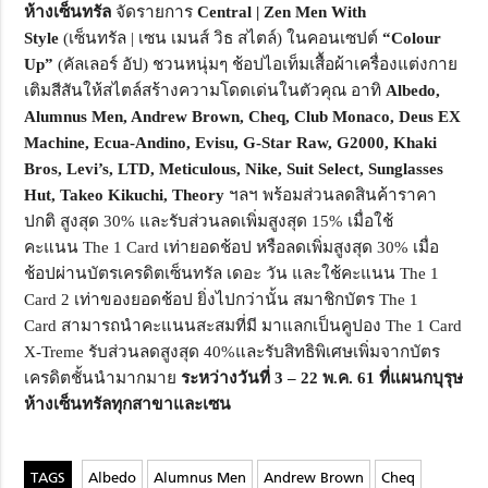
ห้างเซ็นทรัล
จัดรายการ
Central | Zen Men With
Style
(เซ็นทรัล
|
เซน เมนส์ วิธ สไตล์) ในคอนเซปต์
“
Colour
Up
”
(คัลเลอร์ อัป) ชวนหนุ่มๆ ช้อปไอเท็มเสื้อผ้าเครื่องแต่
งกาย
เติมสีสันให้สไตล์สร้
างความโดดเด่นในตัวคุณ อาทิ
Albedo,
Alumnus Men, Andrew Brown, Cheq, Club Monaco, Deus EX
Machine, Ecua-Andino, Evisu, G-Star Raw, G2000, Khaki
Bros, Levi’s, LTD, Meticulous, Nike, Suit Select, Sunglasses
Hut, Takeo Kikuchi, Theory
ฯลฯ
พร้อมส่วนลดสินค้าราคา
ปกติ สูงสุด 30% และรับส่วนลดเพิ่มสูงสุด 15% เมื่อใช้
คะแนน
The
1
Card
เท่ายอดช้อป หรือลดเพิ่มสูงสุด 30% เมื่อ
ช้อปผ่านบัตรเครดิตเซ็นทรั
ล เดอะ วัน และใช้คะแนน
The 1
Card 2
เท่าของยอดช้อป
ยิ่งไปกว่านั้น สมาชิกบัตร
The 1
Card
สามารถนำคะแนนสะสมที่มี มาแลกเป็นคูปอง
The
1
Card
X-Treme
รับส่วนลดสูงสุด 40
%
และรับสิทธิพิเศษเพิ่มจากบั
ตร
เครดิตชั้นนำมากมาย
ระหว่างวันที่
3 – 22
พ
.
ค.
61
ที่แผนกบุรุษ
ห้างเซ็นทรัลทุกสาขาและเซน
Albedo
Alumnus Men
Andrew Brown
Cheq