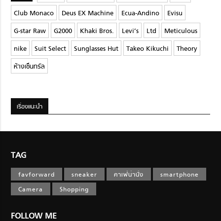
Club Monaco
Deus EX Machine
Ecua-Andino
Evisu
G-star Raw
G2000
Khaki Bros.
Levi’s
Ltd
Meticulous
nike
Suit Select
Sunglasses Hut
Takeo Kikuchi
Theory
ห้างเซ็นทรัล
เรื่องแนะนำ
TAG
favforward
sneaker
คาเฟ่น่านั่ง
smartphone
Camera
Shopping
FOLLOW ME