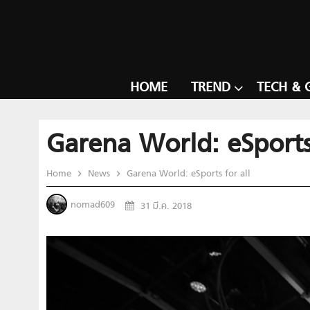
HOME
TREND
TECH & 
Garena World: eSports 
Home
News
Garena World: eSports for all
nomad609
31 มี.ค. 2018