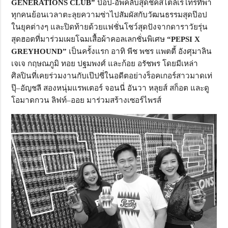
GENERATIONS CLUB”
ป๊อป-อัพคลับสุดชิคสไตล์เรโทรที่พา
ทุกคนย้อนเวลาตะลุยความซ่าไปสัมผัสกับวัฒนธรรมสุดป๊อป
ในยุคต่างๆ และปิดท้ายด้วยแฟชั่นโชว์สุดปังจากดาราวัยรุ่น
สุดฮอตที่มาร่วมเผยโฉมเสื้อผ้าคอลเลกชั่นพิเศษ
“PEPSI X
GREYHOUND”
เป็นครั้งแรก อาทิ พีช พชร แพตตี้ อังศุมาลิน
เจเจ กฤษณภูมิ ทอย ปฐมพงศ์ และก้อย อรัชพร โดยมีเหล่า
ศิลปินที่เคยร่วมงานกับเป๊ปซี่ในอดีตอย่างร็อคเกอร์สาวมาดเท่
ปุ๊–อัญชลี สองหนุ่มแรพเตอร์ จอนนี่ อันวา หลุยส์ สก็อต และดู
โอมาดกวน ลิฟท์–ออย มาร่วมสร้างเซอร์ไพรส์