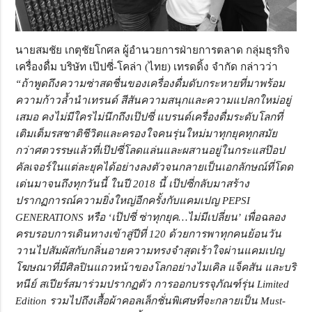
นายสมชัย เกตุชัยโกศล ผู้อำนวยการฝ่ายการตลาด กลุ่มธุรกิจ
เครื่องดื่ม บริษัท เป๊ปซี่-โคล่า (ไทย) เทรดดิ้ง จำกัด กล่าวว่า
“ถ้าพูดถึงความซ่าสดชื่นของเครื่องดื่มดับกระหายที่มาพร้อม
ความก้าวล้ำนำเทรนด์ สีสันความสนุกและความแปลกใหม่อยู่
เสมอ คงไม่มีใครไม่นึกถึงเป๊ปซี่ แบรนด์เครื่องดื่มระดับโลกที่
เติมเต็มรสชาติชีวิตและครองใจคนรุ่นใหม่มาทุกยุคทุกสมัย
กว่าศตวรรษแล้วที่เป๊ปซี่โลดแล่นและผสานอยู่ในกระแสป๊อป
คัลเจอร์ในแต่ละยุคได้อย่างลงตัวจนกลายเป็นเอกลักษณ์ที่โดด
เด่นมาจนถึงทุกวันนี้ ในปี 2018 นี้ เป๊ปซี่กลับมาสร้าง
ปรากฏการณ์ความยิ่งใหญ่อีกครั้งกับแคมเปญ PEPSI
GENERATIONS หรือ ‘เป๊ปซี่ ซ่าทุกยุค…ไม่มีเปลี่ยน’ เพื่อฉลอง
ครบรอบการเดินทางเข้าสู่ปีที่ 120 ด้วยการพาทุกคนย้อนวัน
วานไปสัมผัสกับกลิ่นอายความทรงจำสุดเร้าใจผ่านแคมเปญ
โฆษณาที่มีศิลปินแถวหน้าของโลกอย่างไมเคิล แจ็คสัน และบริ
ทนีย์ สเปียร์สมาร่วมปรากฏตัว การออกบรรจุภัณฑ์รุ่น Limited
Edition รวมไปถึงเสื้อผ้าคอลเล็กชั่นพิเศษที่จะกลายเป็น Must-