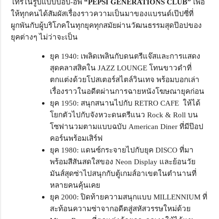
โทรในรูปแบบป๊อป-อัพ
“PEPSI GENERATIONS CLUB”
เพื่อ
ให้ทุกคนได้สัมผัสเรื่องราวความเป็นมาของแบรนด์เป๊ปซี่ที่
ผูกพันกับผู้บริโภคในทุกยุคทุกสมัยผ่านวัฒนธรรมสุดป๊อปของ
ยุคต่างๆ ไม่ว่าจะเป็น
ยุค 1940: เพลิดเพลินกับดนตรีแจ๊สและการแสดง
สุดคลาสสิคใน JAZZ LOUNGE โทนขาวดำที่
ตกแต่งด้วยโปสเตอร์สไตล์วินเทจ พร้อมบอกเล่า
เรื่องราวในอดีตผ่านการฉายหนังโฆษณายุคก่อน
ยุค 1950: สนุกสนานไปกับ RETRO CAFE ให้ได้
โยกตัวไปกับจังหวะดนตรีแนว Rock & Roll บน
โซฟานวมตามแบบฉบับ American Diner ที่มีป๊อป
คอร์นพร้อมเสิร์ฟ
ยุค 1980: แดนซ์กระจายไปกับยุค DISCO ที่มา
พร้อมสีสันสดใสของ Neon Display และย้อนวัย
มันส์สุดซ่าไปสนุกกับตู้เกมส์อาเขตในตำนานที่
หลายคนคุ้นเคย
ยุค 2000: ปิดท้ายความสนุกแบบ MILLENNIUM ที่
สะท้อนความซ่าจากอดีตสู่สหัสวรรษใหม่ด้วย