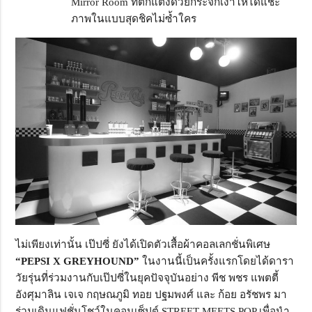
Mirror Room ที่ตกแต่งด้วยกระจกเงาให้ได้แชะ
ภาพในแบบสุดชิคไม่ซ้ำใคร
ไม่เพียงเท่านั้น เป๊ปซี่ ยังได้เปิดตัวเสื้อผ้าคอลเลกชั่นพิเศษ
“PEPSI X GREYHOUND”
ในงานนี้เป็นครั้งแรกโดยได้ดารา
วัยรุ่นที่ร่วมงานกับเป๊ปซี่ในยุคปัจจุบันอย่าง พีช พชร แพตตี้
อังศุมาลิน เจเจ กฤษณภูมิ ทอย ปฐมพงศ์ และ ก้อย อรัชพร มา
ร่วมเดินแฟชั่นโชว์ในคอนเซ็ปต์ STREET MEETS POP เพื่อนำ