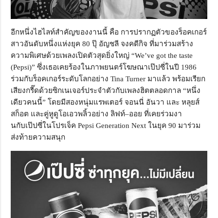
อีกหนึ่งไฮไลท์สำคัญของงานนี้ คือ การปรากฏตัวของร็อคเกอร์
สาวอันดับหนึ่งแห่งยุค 80 ปุ๊ อัญชลี จงคดีกิจ ที่มาร่วมสร้าง
ความพิเศษด้วยเพลงเปิดตัวสุดยิ่งใหญ่ “We’ve got the taste
(Pepsi)” ซึ่งเธอเคยร้องในภาพยนตร์โฆษณาเป๊ปซี่ในปี 1986
ร่วมกับร็อคเกอร์ระดับโลกอย่าง Tina Turner มาแล้ว พร้อมเรียก
เสียงกรี๊ดด้วยซิกเนเจอร์ประจำตัวกับเพลงฮิตตลอดกาล “หนึ่ง
เดียวคนนี้” โดยมีสองหนุ่มแรพเตอร์ จอนนี่ อันวา และ หลุยส์
สก็อต และคู่หูดูโอเอวพลิ้วอย่าง ลิฟท์–ออย ที่เคยร่วมงา
นกับเป๊ปซี่ในโปรเจ็ค Pepsi Generation Next ในยุค 90 มาร่วม
ส่งท้ายความสนุก