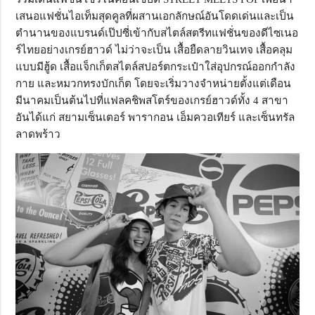
เสนอแฟชั่นไอเท็มสุดคูลที่ผสานเอกลักษณ์อันโดดเด่นและเป็น
ตำนานของแบรนด์เป๊ปซี่เข้ากับสไตล์สตรีทแฟชั่นของดีไซเนอ
ร์ไทยอย่างเกรย์ฮาวด์ ไม่ว่าจะเป็น เสื้อยืดลายวินเทจ เสื้อคลุม
แบบมีฮู้ด เสื้อแจ็กเก็ตสไตล์สปอร์ตกระเป๋าใส่อุปกรณ์ออกกำลัง
กาย และหมวกทรงบักเก็ต โดยจะเริ่มวางจำหน่ายตั้งแต่เดือน
มีนาคมเป็นต้นไปที่แฟลคชิพสโตร์ของเกรย์ฮาวด์ทั้ง 4 สาขา
อันได้แก่ สยามเซ็นเตอร์ พารากอน เอ็มควอเทียร์ และเซ็นทรัล
ลาดพร้าว