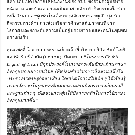
แล้ว โดยเปิดโอกาสให้พนักงานของ ชับบ์ ซึ่งรวมถึงผู้บริหาร
พนักงาน และตัวแทน ร่วมเป็นอาสาสมัครทำกิจกรรมเพื่อช่วย
เหลือสังคมและชุมชนในเดือนพฤศจิกายนของทุกปี มุ่งเน้น
กิจกรรมทางด้านการส่งเสริมการศึกษาแก่เยาวชนที่ขาด
โอกาส และยกระดับความเป็นอยู่ของเยาวชนและคนในชุมชน
อย่างยั่งยืน
คุณแซลลี่ โอฮาร่า ประธานเจ้าหน้าที่บริหาร บริษัท ชับบ์ ไลฟ์
แอสชัวรันซ์ จำกัด (มหาชน) เปิดเผยว่า
“โครงการ Chubb
English @ Heart มีจุดประสงค์ในการยกระดับทักษะด้านภาษา
อังกฤษของเยาวชนไทย ให้พร้อมสำหรับการเป็นส่วนหนึ่งใน
ประชาคมเศรษฐกิจอาเซียน โดยเปิดโอกาสให้เด็ก ๆ ได้เรียนรู้
ภาษาอังกฤษในรูปแบบที่สนุกสนานผ่านกิจกรรมวอล์คแรลลี่
และฐานต่าง ๆ เพื่อช่วยกระตุ้นให้มีความกล้าในการใช้ภาษา
อังกฤษมากขึ้น”