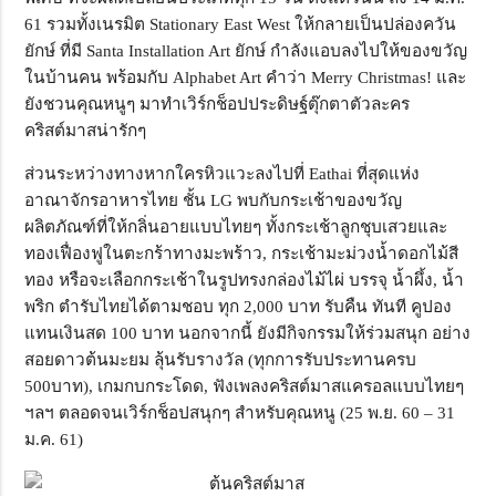
61 รวมทั้งเนรมิต Stationary East West ให้กลายเป็นปล่องควัน
ยักษ์ ที่มี Santa Installation Art ยักษ์ กำลังแอบลงไปให้ของขวัญ
ในบ้านคน พร้อมกับ Alphabet Art คำว่า Merry Christmas! และ
ยังชวนคุณหนูๆ มาทำเวิร์กช็อปประดิษฐ์ตุ๊กตาตัวละคร
คริสต์มาสน่ารักๆ
ส่วนระหว่างทางหากใครหิวแวะลงไปที่ Eathai ที่สุดแห่ง
อาณาจักรอาหารไทย ชั้น LG พบกับกระเช้าของขวัญ
ผลิตภัณฑ์ที่ให้กลิ่นอายแบบไทยๆ ทั้งกระเช้าลูกชุบเสวยและ
ทองเฟื่องฟูในตะกร้าทางมะพร้าว, กระเช้ามะม่วงน้ำดอกไม้สี
ทอง หรือจะเลือกกระเช้าในรูปทรงกล่องไม้ไผ่ บรรจุ น้ำผึ้ง, น้ำ
พริก ตำรับไทยได้ตามชอบ ทุก 2,000 บาท รับคืน ทันที คูปอง
แทนเงินสด 100 บาท นอกจากนี้ ยังมีกิจกรรมให้ร่วมสนุก อย่าง
สอยดาวต้นมะยม ลุ้นรับรางวัล (ทุกการรับประทานครบ
500บาท), เกมกบกระโดด, ฟังเพลงคริสต์มาสแครอลแบบไทยๆ
ฯลฯ ตลอดจนเวิร์กช็อปสนุกๆ สำหรับคุณหนู (25 พ.ย. 60 – 31
ม.ค. 61)