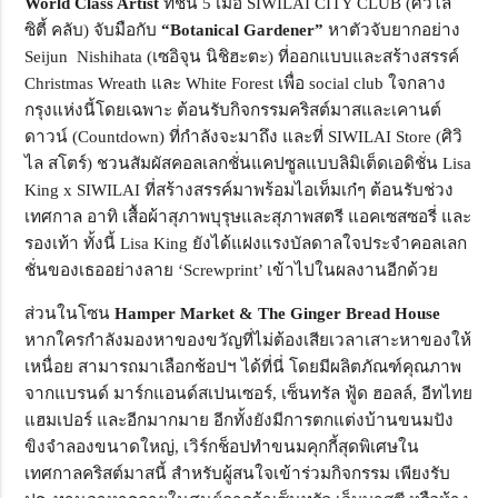
World Class Artist
ที่ชั้น 5 เมื่อ SIWILAI CITY CLUB (ศิวิไล
ซิตี้ คลับ) จับมือกับ
“Botanical Gardener”
หาตัวจับยากอย่าง
Seijun Nishihata (เซอิจุน นิชิฮะตะ) ที่ออกแบบและสร้างสรรค์
Christmas Wreath และ White Forest เพื่อ social club ใจกลาง
กรุงแห่งนี้โดยเฉพาะ ต้อนรับกิจกรรมคริสต์มาสและเคานต์
ดาวน์ (Countdown) ที่กำลังจะมาถึง และที่ SIWILAI Store (ศิวิ
ไล สโตร์) ชวนสัมผัสคอลเลกชั่นแคปซูลแบบลิมิเต็ดเอดิชั่น Lisa
King x SIWILAI ที่สร้างสรรค์มาพร้อมไอเท็มเก๋ๆ ต้อนรับช่วง
เทศกาล อาทิ เสื้อผ้าสุภาพบุรุษและสุภาพสตรี แอคเซสซอรี่ และ
รองเท้า ทั้งนี้ Lisa King ยังได้แฝงแรงบัลดาลใจประจำคอลเลก
ชั่นของเธออย่างลาย ‘Screwprint’ เข้าไปในผลงานอีกด้วย
ส่วนในโซน
Hamper Market & The Ginger Bread House
หากใครกำลังมองหาของขวัญที่ไม่ต้องเสียเวลาเสาะหาของให้
เหนื่อย สามารถมาเลือกช้อปฯ ได้ที่นี่ โดยมีผลิตภัณฑ์คุณภาพ
จากแบรนด์ มาร์กแอนด์สเปนเซอร์, เซ็นทรัล ฟู้ด ฮอลล์, อีทไทย
แฮมเปอร์ และอีกมากมาย อีกทั้งยังมีการตกแต่งบ้านขนมปัง
ขิงจำลองขนาดใหญ่, เวิร์กช็อปทำขนมคุกกี้สุดพิเศษใน
เทศกาลคริสต์มาสนี้ สำหรับผู้สนใจเข้าร่วมกิจกรรม เพียงรับ