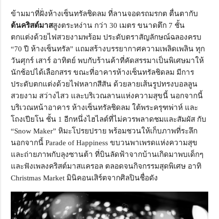
ข้ามมาที่ฝั่งห้างเซ็นทรัลชิดลม ที่ลานจอดรถมรกต ตื่นตากับ
ต้นคริสต์มาส
สูงตระหง่าน กว่า 30 เมตร ขนาดตึก 7 ชั้น
ตกแต่งด้วยไฟสวยงามพร้อม ประดับตราสัญลักษณ์ฉลองครบ
“70 ปี ห้างเซ็นทรัล” แถมสร้างบรรยากาศความเพลิดเพลิน ทุก
วันศุกร์ เสาร์ อาทิตย์ พบกับร้านค้าที่คัดสรรมาเป็นพิเศษมาให้
นักช้อปได้เลือกสรร ขณะที่อาคารห้างเซ็นทรัลชิดลม มีการ
ประดับตกแต่งด้วยไฟหลากสีสัน ด้วยลายเส้นรูปทรงบอลลูน
สวยงาม สว่างไสว และบริเวณลานแห่งความสุขนี้ นอกจากนี้
บริเวณหน้าอาคาร ห้างเซ็นทรัลชิดลม ใต้พระครุฑพ่าห์ และ
โถงเปียโน ชั้น 1 อีกหนึ่งไฮไลต์ที่ไม่ควรพลาดชมและสัมผัส กับ
“Snow Maker” หิมะโปรยปราย พร้อมชวนให้เก็บภาพที่ระลึก
นอกจากนี้ Parade of Happiness ขบวนพาเพรดแห่งความสุข
และถ่ายภาพกับลุงซานต้า ที่บินลัดฟ้าจากบ้านเกิดมาพบเด็กๆ
และฟังเพลงคริสต์มาสแครอล ตลอดจนกิจกรรมสุดพิเศษ อาทิ
Christmas Market มินิคอนเสิร์ตจากศิลปินชื่อดัง