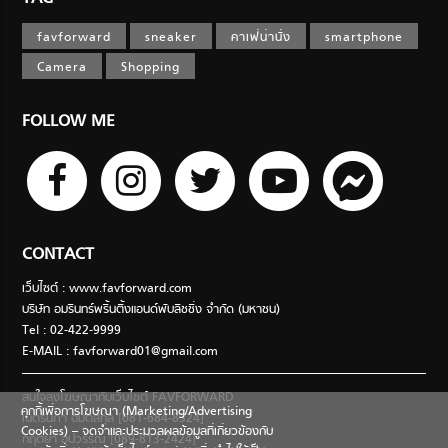
favforward
sneaker
คาเฟ่น่านั่ง
smartphone
Camera
Shopping
FOLLOW ME
CONTACT
เว็บไซต์ : www.favforward.com
บริษัท อมรินทร์พริ้นติ้งแอนด์พับลิชชิ่ง จำกัด (มหาชน)
Tel : 02-422-9999
E-MAIL :
favforward01@gmail.com
สนใจลงโฆษณากับเว็บไซต์ FAVFORWARD
คุกกี้เพื่อการโฆษณา (Marketing/Advertising
เนตรนภา อมตสกุล [081-684-8324]
Cookies) – จดจำและประมวลผลข้อมูลที่เกี่ยวข้องกับ
กฤตยา อุปวรรณ [089-813-2424]