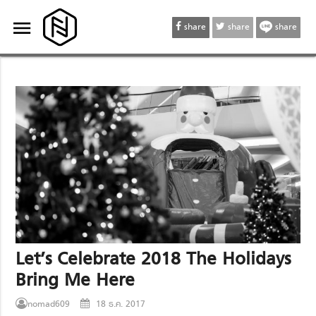
menu
menu
share
share
share
Let’s Celebrate 2018 The Holidays
Bring Me Here
nomad609
18 ธ.ค. 2017