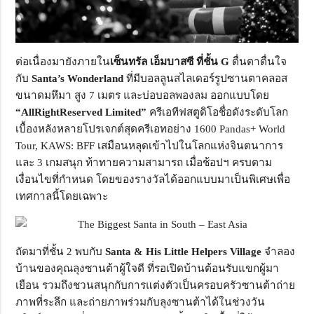
ต่อเนื่องมายังภายใน
เซ็นทรัล เอ็มบาสซี ที่ชั้น G
ตื่นตาตื่นใจ
กับ
Santa’s Wonderland
ที่มีบอลลูนสไลเดอร์รูปซานตาคลอส
ขนาดมหึมา สูง 7 เมตร และบ่อบอลพองลม ออกแบบโดย
“AllRightReserved Limited”
ครีเอทีฟสตูดิโอชื่อดังระดับโลก
เบื้องหลังหลายโปรเจกต์สุดครีเอทอย่าง 1600 Pandas+ World
Tour, KAWS: BFF เสมือนหลุดเข้าไปในโลกแห่งจินตนาการ
และ 3 เกมสนุก ท้าทายความสามารถ เมื่อช้อปฯ ครบตาม
เงื่อนไขที่กำหนด โดยของรางวัลได้ออกแบบมาเป็นพิเศษเพื่อ
เทศกาลนี้โดยเฉพาะ
ถัดมาที่ชั้น 2 พบกับ
Santa & His Little Helpers Village
จำลอง
บ้านของคุณลุงซานต้าผู้ใจดี ที่รอเปิดบ้านต้อนรับแขกผู้มา
เยือน รวมถึงชวนสนุกกับการแต่งตัวเป็นครอบครัวซานต้าถ่าย
ภาพที่ระลึก และถ่ายภาพร่วมกับลุงซานต้าได้ในช่วงวัน