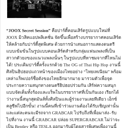
“JOOX Secret Session”
คือปาร์ตี้คอนเสิร์ตรูปแบบใหม่ที่
JOOX มิวสิคแอปพลิเคชั่น จัดขึ้นเพื่อสร้างบรรยากาศคอนเสิร์ต
ให้คล้ายกับปาร์ตี้สุดพิเศษ ด้วยการนำเสนอการแสดงดนตรี
แบบเข้มข้นในรูปแบบคอนเสิร์ตสำหรับกลุ่มแฟนเพลงที่เป็น
สาวกตัวยงของแนวแพลงนั้นๆ ในรูปแบบที่หาชมจากที่ไหนไม่
ได้! ประเดิมปาร์ตี้ครั้งแรกด้วย The OG of Thai Hip Hop งานนี้
ศิลปินฮิปฮอปแถวหน้าของเมืองไทยอย่าง “ไทยเทเนียม” พร้อม
เหล่าแร็พเปอร์ชื่อดังของไทยอีกมากมาย มารวมตัวเพื่อจุด
ประกายความสนุกทางดนตรีฮิปฮอปร่วมกัน เสิร์ฟความสนุก
แบบจัดเต็มทั้งร้องและแร็พในบรรยากาศที่เป็นกันเอง เรียกได้
ว่างานนี้สนุกสุดมันส์ทั้งศิลปินและผู้ร่วมงานเลยทีเดียว เอ็กซ์
คลูซีฟไปอีกขั้น! งานนี้คนที่เข้าร่วมงานต้องได้รับเชิญเท่านั้น
และแต่ละคนจะมีรถจาก GRABCAR ไปรับถึงที่เพื่อมาส่ง–รับ
ไปที่งาน งานนี้ GRABCAR ปล่อย SUPERGRABCAR ไม่ว่าจะ
เป็น Bentley หรือ TESLA ออกมารับผู้โดยสารพิเศษเพื่องานนี้