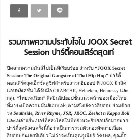
รวมภาพความประทับใจใน JOOX Secret
Session ปาร์ตี้คอนเสิร์ตสุดเท่
ปิดฉากความมันส์ไปเป็นที่เรียบร้อย สำหรับ
“JOOX Secret
Session: The Original Gangster of Thai Hip Hop”
ปาร์ตี้
คอนเสิร์ตสุดเอ็กซ์คลูซีฟสำหรับสาวกฮิปฮอป ที่ JOOX มิวสิค
แอปพลิเคชั่น ได้จับมือ GRABCAR, Heineken, Hennessy และ
กลุ่ม “ไทยเทเนียม” ศิลปินฮิปฮอปชั้นแนวหน้าของเมืองไทย
ที่มาระเบิดความมันส์แบบเท่ๆ ตามสไตล์ชาวฮิปฮอป ร่วมด้วย
วง
Southside, River Rhyme, JSR, JROC, Zeehot n Kappa Roll
และเหล่าแร็พเปอร์ที่หลงใหลในบีทจังหวะฮิปฮอปอีกมากมาย
ปาร์ตี้สุดพิเศษครั้งนี้ถือว่าเป็นการรวมตัวกองทัพสายเลือด
ฮิปฮอปกันเลยทีเดียว ไม่ว่าจะเป็นคุณจูเนียร์ วัชรพล, คุณอั๊ต