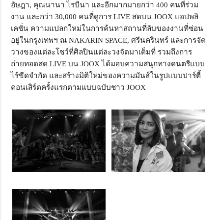
อัษฎา, คุณนานา ไรบีนา และอีกมากมายกว่า 400 คนที่ร่วม
งาน และกว่า 30,000 คนที่ดูการ LIVE สดบน JOOX แอปพลิ
เคชั่น ความแปลกใหม่ในการค้นหาสถานที่ลับของงานที่ซ่อน
อยู่ในกรุงเทพฯ ณ NAKARIN SPACE, ศรีนครินทร์ และการจัด
วางของแต่ละโชว์ที่ศิลปินแต่ละวงจัดมาเต็มที่ รวมถึงการ
ถ่ายทอดสด LIVE บน JOOX ได้มอบความสนุกทางดนตรีแบบ
ไร้ขีดจำกัด และสร้างมิติใหม่ของความมันส์ในรูปแบบปาร์ตี้
คอนเสิร์ตครั้งแรกตามแบบฉบับชาว JOOX