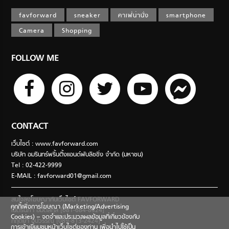
favforward
sneaker
คาเฟ่น่านั่ง
smartphone
Camera
Shopping
FOLLOW ME
CONTACT
เว็บไซต์ : www.favforward.com
บริษัท อมรินทร์พริ้นติ้งแอนด์พับลิชชิ่ง จำกัด (มหาชน)
Tel : 02-422-9999
E-MAIL :
favforward01@gmail.com
สนใจลงโฆษณากับเว็บไซต์ FAVFORWARD
คุกกี้เพื่อการโฆษณา (Marketing/Advertising
เนตรนภา อมตสกุล [081-684-8324]
Cookies) – จดจำและประมวลผลข้อมูลที่เกี่ยวข้องกับ
กฤตยา อุปวรรณ [089-813-2424]
การเข้าเยี่ยมชมหน้าเว็บไซต์ของท่าน เพื่อนำไปใช้เป็น