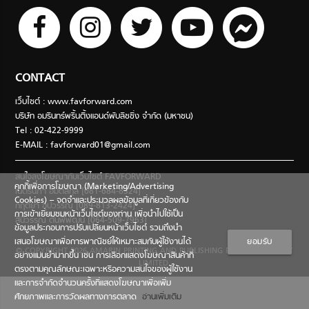
CONTACT
เว็บไซต์ : www.favforward.com
บริษัท อมรินทร์พริ้นติ้งแอนด์พับลิชชิ่ง จำกัด (มหาชน)
Tel : 02-422-9999
E-MAIL :
favforward01@gmail.com
สนใจลงโฆษณากับเว็บไซต์ FAVFORWARD
คุกกี้เพื่อการโฆษณา (Marketing/Advertising
เนตรนภา อมตสกุล [081-684-8324]
Cookies) – จดจำและประมวลผลข้อมูลที่เกี่ยวข้องกับ
กฤตยา อุปวรรณ [089-813-2424]
การเข้าเยี่ยมชมหน้าเว็บไซต์ของท่าน เพื่อนำไปใช้เป็น
สินีวรรณ ตันพิพัฒน์ [064-509-7963]
ข้อมูลประกอบการปรับเปลี่ยนหน้าเว็บไซต์ รวมถึงนำ
เสนอโฆษณาเพื่อการพาณิชย์ให้เหมาะสมกับผู้ใช้งานได้
ยอมรับ
© COPYRIGHT 2026 AMARIN PRINTING AND PUBLISHING PUBLIC COMPANY
อย่างแม่นยำมากขึ้น เช่น การเลือกแสดงโฆษณาสินค้าที่
LIMITED.
ตรงตามคุณลักษณะเฉพาะหรือความสนใจของผู้ใช้งาน
และการจำกัดจำนวนครั้งที่แสดงโฆษณาเพื่อเพิ่ม
ศักยภาพและการวัดผลทางการตลาด
อ่านเพิ่มเติม