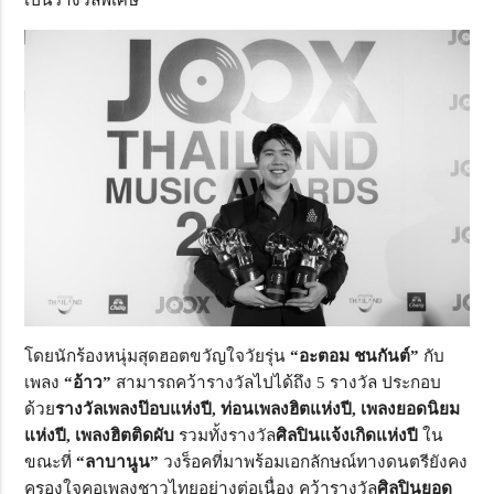
โดยนักร้องหนุ่มสุดฮอตขวัญใจวัยรุ่น
“อะตอม ชนกันต์”
กับ
เพลง
“อ้าว”
สามารถคว้ารางวัลไปได้ถึง 5 รางวัล ประกอบ
ด้วย
รางวัลเพลงป๊อบแห่งปี, ท่อนเพลงฮิตแห่งปี, เพลงยอดนิยม
แห่งปี, เพลงฮิตติดผับ
รวมทั้งรางวัล
ศิลปินแจ้งเกิดแห่งปี
ใน
ขณะที่
“ลาบานูน”
วงร็อคที่มาพร้อมเอกลักษณ์ทางดนตรียังคง
ครองใจคอเพลงชาวไทยอย่างต่อเนื่อง คว้ารางวัล
ศิลปินยอด