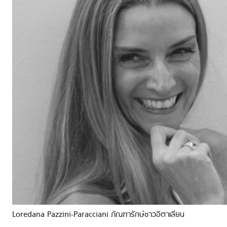
Loredana Pazzini-Paracciani ภัณฑารักษ์ชาวอิตาเลี่ยน