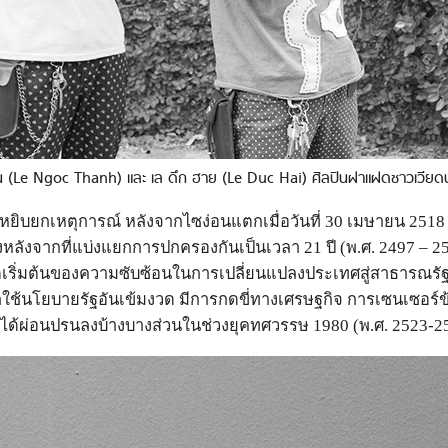
น (Le Ngoc Thanh) และ เล ดึก ฮาย (Le Duc Hai) ศิลปินฝาแฝดชาวเวีย
หยิบยกเหตุการณ์ หลังจากไซง่อนแตกเมื่อวันที่ 30 เมษายน 251
งหลังจากที่แบ่งแยกการปกครองกันเป็นเวลา 21 ปี (พ.ศ. 2497 – 
จุดเริ่มต้นของความซับซ้อนในการเปลี่ยนแปลงประเทศสู่สาธารณรัฐส
ฐบาลใช้นโยบายรัฐอันเข้มงวด มีการกดขี่ทางเศรษฐกิจ การเซนเซอร
มาได้ผ่อนปรนลงบ้างบางส่วนในช่วงยุคทศวรรษ 1980 (พ.ศ. 2523-2