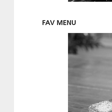
FAV MENU