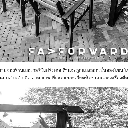
่นอายของร้านเบอเกอรี่ในฝรั่งเศส ร้านจะถูกแบ่งออกเป็นสองโซน
ลมในมุมส่วนตัว มีเวลามากพอที่จะค่อยละเลียดชิมขนมและเครื่องดื