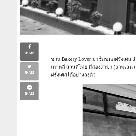
SHARE
ชวน Bakery Lover มาชิมขนมฝรั่งเศส สั
เกาหลี ส่วนที่ไทย มีสองสาขา (สามเสน 
SHARE
ฝรั่งเศสได้อย่างลงตัว
SHARE