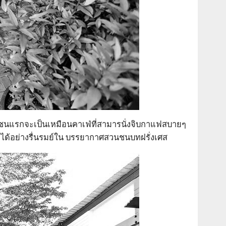
 โซนแรกจะเป็นเหมือนคาเฟ่ที่สามารนั่งจิบกาแฟสบายๆ
่มได้อย่างรื่นรมย์ใน บรรยากาศสวนชนบทฝรั่งเศส