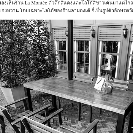
องเห็นร้าน La Montée ตัวตึกสีแดงและโลโก้สีขาวเด่นมาแต่ไกล 
องหวาน โดยเฉพาะโลโก้ของร้านลามองเต้ ก็เป็นรูปตัวอักษรตวั