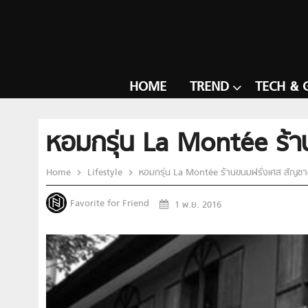
HOME
TREND
TECH & 
หอมกรุ่น La Montée ร้าน
Home
Lifestyle
หอมกรุ่น La Montée ร้านขนมฝรั่งเศส สัญชาต
Favorite for Friend
1 พ.ย. 2016