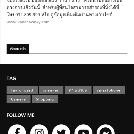
ของโรงแรม ฮอลิเดย์ อินน์ วานา นาวา หัวหิน เปิดอย่างเป็น
ทางการแล้ววันนี้ สำหรับผู้ที่สนใจสามารถสำรองที่นั่งได้ที่
โทร.032-809-999 หรือ ดูข้อมูลเพิ่มเติมผ่านทางเว็บไซต์
www.vananavasky.com
เรื่องแนะนำ
TAG
favforward
sneaker
คาเฟ่น่านั่ง
smartphone
Camera
Shopping
FOLLOW ME