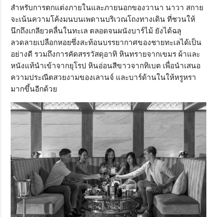
สำหรับการตกแต่งภายในและภายนอกของวานา นาวา สกาย
จะเน้นความโค้งมนบนเพดานบริเวณโถงทางเดิน ที่ชวนให้
นึกถึงเกลียวคลื่นในทะเล ตลอดจนผนังบาร์ไม้ ยังได้ฉลุ
ลวดลายเปลือกหอยซึ่งสะท้อนบรรยากาศของชายทะเลได้เป็น
อย่างดี รวมถึงการคัดสรรวัสดุอาทิ หินทรายจากเขมร ผ้าและ
หนังแท้นำเข้าจากยุโรป หินอ่อนสีขาวจากทิเบต เพื่อนำเสนอ
ความประณีตสวยงามของเลานจ์ และบาร์ด้านในให้หรูหรา
มากขึ้นอีกด้วย