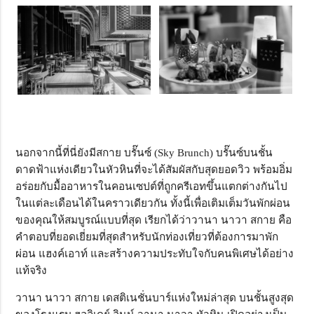
นอกจากนี้ที่นี่ยังมีสกาย บรั๊นซ์ (Sky Brunch) บรั๊นซ์บนชั้น
ดาดฟ้าแห่งเดียวในหัวหินที่จะได้สัมผัสกับสุดยอดวิว พร้อมอิ่ม
อร่อยกับมื้ออาหารในคอนเซปต์ที่ถูกครีเอทขึ้นแตกต่างกันไป
ในแต่ละเดือนได้ในคราวเดียวกัน ทั้งนี้เพื่อเติมเต็มวันพักผ่อน
ของคุณให้สมบูรณ์แบบที่สุด เรียกได้ว่าวานา นาวา สกาย คือ
คำตอบที่ยอดเยี่ยมที่สุดสำหรับนักท่องเที่ยวที่ต้องการมาพัก
ผ่อน แฮงค์เอาท์ และสร้างความประทับใจกับคนพิเศษได้อย่าง
แท้จริง
วานา นาวา สกาย เดสติเนชั่นบาร์แห่งใหม่ล่าสุด บนชั้นสูงสุด