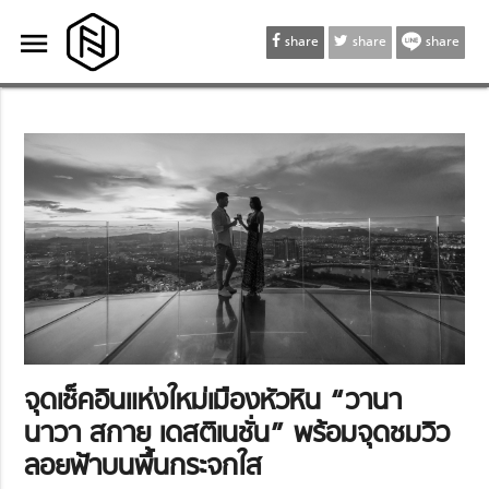
menu
menu
share
share
share
จุดเช็คอินแห่งใหม่เมืองหัวหิน “วานา
นาวา สกาย เดสติเนชั่น” พร้อมจุดชมวิว
ลอยฟ้าบนพื้นกระจกใส