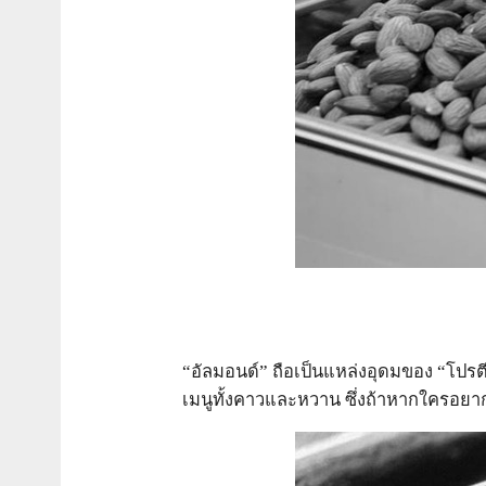
“อัลมอนด์” ถือเป็นแหล่งอุดมของ “โปร
เมนูทั้งคาวและหวาน ซึ่งถ้าหากใครอยา