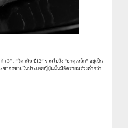
” , “วิตามิน บี12” รวมไปถึง “ธาตุเหล็ก” อยู่เป็น
ะชากรชายในประเทศญี่ปุ่นนั้นมีอัตราผมร่วงต่ำกว่า