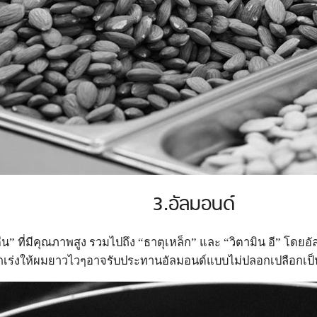
3.อัลมอนด์
ตีน” ที่มีคุณภาพสูง รวมไปถึง “ธาตุเหล็ก” และ “วิตามิน อี”
กเร่งให้ผมยาวไวๆอาจรับประทานอัลมอนด์แบบไม่ปลอกเปลือกเป็นป