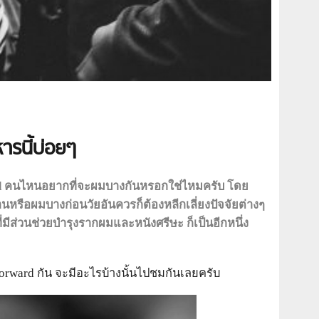
ารนี้บ่อยๆ
ward คนไหนอยากที่จะผมบางกันหรอกใช่ไหมครับ โดย
านหรือผมบางก่อนวัยอันควรก็ต้องหลีกเลี่ยงปัจจัยต่างๆ
ี่มีส่วนช่วยบำรุงรากผมและหนังศรีษะ ก็เป็นอีกหนึ่ง
rward กัน จะมีอะไรบ้างนั้นไปชมกันเลยครับ