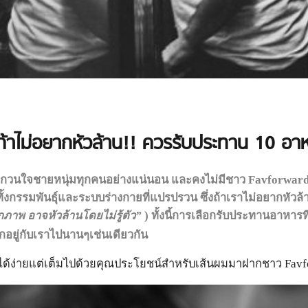
ถ้าไม่อยากหัวล้าน!! ควรรับประทาน 10 อาห
นปัญหากวนใจชายหนุ่มทุกคนอย่างแน่นอน และคงไม่มีชาว Favfor
ั้งกรรมพันธุ์และระบบร่างกายที่แปรปรวน ซึ่งถ้าเราไม่อยากหัวล้
กภาพ อาจหัวล้านโดยไม่รู้ตัว”
) ทั้งนี้การเลือกรับประทานอาหารท
ักอยู่กับเราไปนานๆเช่นเดียวกัน
นได้ง่ายแต่เต็มไปด้วยคุณประโยชน์สำหรับเส้นผมมาฝากชาว Favfo