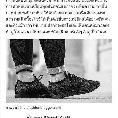
การพับแบบนี้ถูกดัดแปลงมาจากการพับแบบ Double Roll วิธี
การพับทบแรกเหมือนทุกขั้นตอนแต่อาจจะเพิ่มความยาวขึ้น
มาหน่อย พอถึงทบที่ 2 ให้พับด้วยความยาวครึ่งเดียวของทบ
แรก เทคนิคนี้จะโชว์ให้เห็นตะเข็บกางเกงยีนส์ได้อย่างชัดเจน
และถึงแม้ว่าการพับแบบนี้อาจจะยังไม่เคยเห็นคนพับมากลอง
ทำดูก็ไม่เลวนะ จับมาแมทช์กับสนีกเกอร์เจ๋งๆ สักคู่เป็นอันจบ
ภาพจาก: indiafashionblogger.com