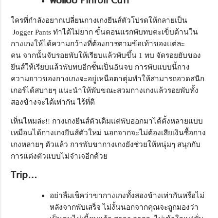
พับแบบ Pinroll Cuff
ใครที่กำลังอยากเปลี่ยนกางเกงยีนส์ตัวโปรดให้กลายเป็น
Jogger Pants ทำได้ไม่ยาก ขั้นตอนแรกพับทบตะเข็บด้านใน
กางเกงให้ได้ความกว้างที่ต้องการตามข้อเท้าของแต่ละ
คน จากนั้นจับรอยพับให้เรียบแล้วพับขึ้น 1 ทบ จัดรอยยับของ
ยีนส์ให้เรียบแล้วพับทบอีกชั้นเป็นอันจบ การพับแบบนี้กาง
ความยาวของกางเกงจะอยู่เหนือตาตุ่มทำให้สามารถอวดสนีก
เกอร์ได้สบายๆ แนะนำให้พับขณะสวมกางเกงแล้วรอยพับทั้ง
สองข้างจะได้เท่ากัน ไร้ที่ติ
เห็นไหมล่ะ!! กางเกงยีนส์ตัวเดิมแต่พับออกมาได้ตั้งหลายแบบ
เหมือนได้กางเกงยีนส์ตัวใหม่ นอกจากจะไม่ต้องเสียเงินซื้อกาง
เกงหลายๆ ตัวแล้ว การพับขากางเกงยังช่วยให้หนุ่มๆ สนุกกับ
การแต่งตัวแบบไม่จำเจอีกด้วย
Trip…
อย่าลืมเช็คว่าขากางเกงทั้งสองข้างเท่ากันหรือไม่
หลังจากพับเสร็จ ไม่งั้นนอกจากคุณจะถูกมองว่า