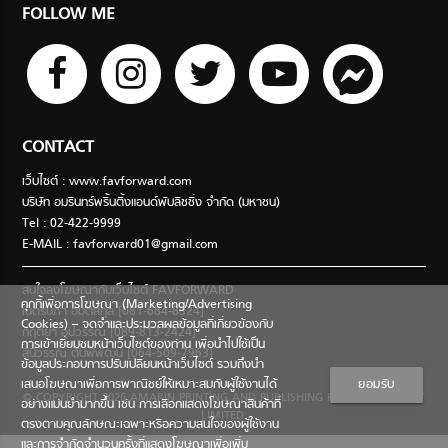
FOLLOW ME
CONTACT
เว็บไซต์ : www.favforward.com
บริษัท อมรินทร์พริ้นติ้งแอนด์พับลิชชิ่ง จำกัด (มหาชน)
Tel : 02-422-9999
E-MAIL :
favforward01@gmail.com
สนใจลงโฆษณากับเว็บไซต์ FAVFORWARD
คุกกี้เพื่อการโฆษณา (Marketing/Advertising
เนตรนภา อมตสกุล [081-684-8324]
Cookies) – จดจำและประมวลผลข้อมูลที่เกี่ยวข้องกับ
กฤตยา อุปวรรณ [089-813-2424]
การเข้าเยี่ยมชมหน้าเว็บไซต์ของท่าน เพื่อนำไปใช้เป็น
สินีวรรณ ตันพิพัฒน์ [064-509-7963]
ข้อมูลประกอบการปรับเปลี่ยนหน้าเว็บไซต์ รวมถึงนำ
เสนอโฆษณาเพื่อการพาณิชย์ให้เหมาะสมกับผู้ใช้งานได้
ยอมรับ
© COPYRIGHT 2026 AMARIN PRINTING AND PUBLISHING PUBLIC COMPANY
อย่างแม่นยำมากขึ้น เช่น การเลือกแสดงโฆษณาสินค้าที่
LIMITED.
ตรงตามคุณลักษณะเฉพาะหรือความสนใจของผู้ใช้งาน
และการจำกัดจำนวนครั้งที่แสดงโฆษณาเพื่อเพิ่ม