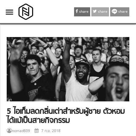
menu
menu
share
share
share
5 ไอเท็มลดกลิ่นเต่าสำหรับผู้ชาย ตัวหอม
ได้แม้เป็นสายกิจกรรม
nomad609
7 ก.ย. 2018