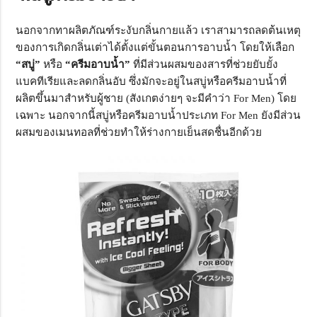
นอกจากทาผลิตภัณฑ์ระงับกลิ่นกายแล้ว เราสามารถลดต้นเหตุ
ของการเกิดกลิ่นเต่าได้ตั้งแต่ขั้นตอนการอาบน้ำ โดยให้เลือก
“สบู่”
หรือ
“ครีมอาบน้ำ”
ที่มีส่วนผสมของสารที่ช่วยยับยั้ง
แบคทีเรียและลดกลิ่นอับ ซึ่งมักจะอยู่ในสบู่หรือครีมอาบน้ำที่
ผลิตขึ้นมาสำหรับผู้ชาย (สังเกตง่ายๆ จะมีคำว่า For Men) โดย
เฉพาะ นอกจากนี้สบู่หรือครีมอาบน้ำประเภท For Men ยังมีส่วน
ผสมของเมนทอลที่ช่วยทำให้ร่างกายเย็นสดชื่นอีกด้วย