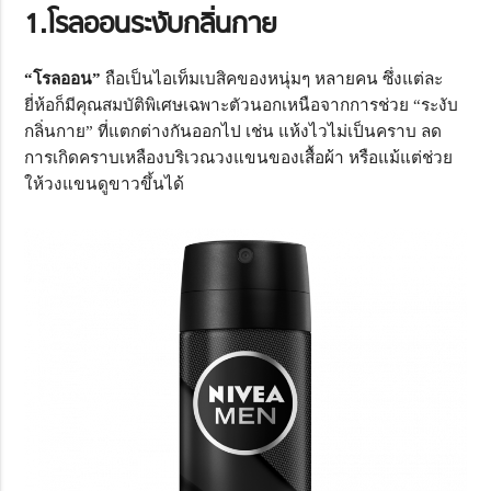
1.โรลออนระงับกลิ่นกาย
“โรลออน”
ถือเป็นไอเท็มเบสิคของหนุ่มๆ หลายคน ซึ่งแต่ละ
ยี่ห้อก็มีคุณสมบัติพิเศษเฉพาะตัวนอกเหนือจากการช่วย “ระงับ
กลิ่นกาย” ที่แตกต่างกันออกไป เช่น แห้งไวไม่เป็นคราบ ลด
การเกิดคราบเหลืองบริเวณวงแขนของเสื้อผ้า หรือแม้แต่ช่วย
ให้วงแขนดูขาวขึ้นได้