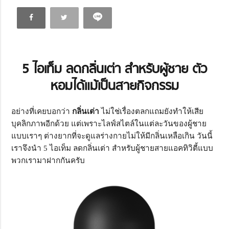
5 ไอเท็ม ลดกลิ่นเต่า สำหรับผู้ชาย ตัว
หอมได้แม้เป็นสายกิจกรรม
อย่างที่เคยบอกว่า
กลิ่นเต่า
ไม่ใช่เรื่องตลกแถมยังทำให้เสีย
บุคลิกภาพอีกด้วย แต่เพราะไลฟ์สไตล์ในแต่ละวันของผู้ชาย
แบบเราๆ ต่างยากที่จะดูแลร่างกายไม่ให้มีกลิ่นเหลือเกิน วันนี้
เราจึงนำ 5 ไอเท็ม ลดกลิ่นเต่า สำหรับผู้ชายสายแอคทิวิตี้แบบ
พวกเรามาฝากกันครับ