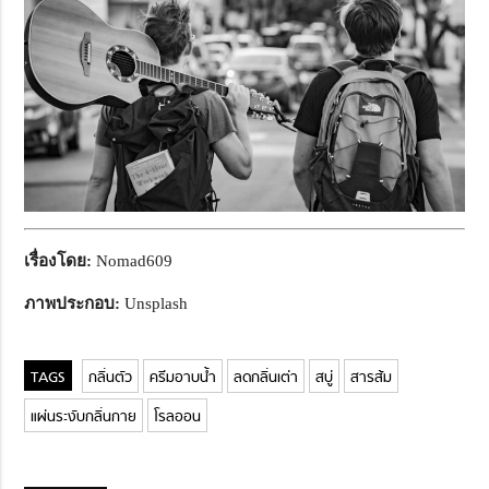
เรื่องโดย:
Nomad609
ภาพประกอบ:
Unsplash
กลิ่นตัว
ครีมอาบน้ำ
ลดกลิ่นเต่า
สบู่
สารส้ม
แผ่นระงับกลิ่นกาย
โรลออน