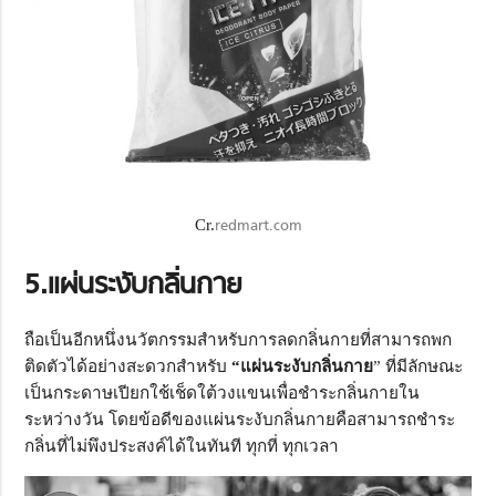
Cr.
redmart.com
5.แผ่นระงับกลิ่นกาย
ถือเป็นอีกหนึ่งนวัตกรรมสำหรับการลดกลิ่นกายที่สามารถพก
ติดตัวได้อย่างสะดวกสำหรับ
“แผ่นระงับกลิ่นกาย
” ที่มีลักษณะ
เป็นกระดาษเปียกใช้เช็ดใต้วงแขนเพื่อชำระกลิ่นกายใน
ระหว่างวัน โดยข้อดีของแผ่นระงับกลิ่นกายคือสามารถชำระ
กลิ่นที่ไม่พึงประสงค์ได้ในทันที ทุกที่ ทุกเวลา