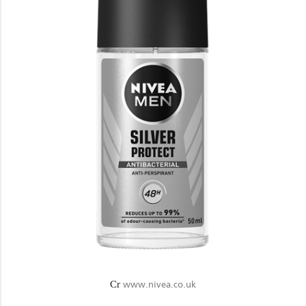
Cr
www.nivea.co.uk