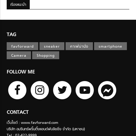
เรื่องแนะนำ
TAG
favforward
sneaker
คาเฟ่น่านั่ง
smartphone
Camera
Shopping
FOLLOW ME
CONTACT
เว็บไซต์ : www.favforward.com
บริษัท อมรินทร์พริ้นติ้งแอนด์พับลิชชิ่ง จำกัด (มหาชน)
Tel : 02-422-9999