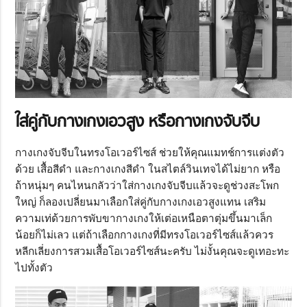
ใส่คู่กับกางเกงเอวสูง หรือกางเกงจับจีบ
กางเกงจับจีบในทรงโอเวอร์ไซส์ ช่วยให้คุณแมทช์การแต่งตัว
ด้วย เสื้อสีดำ และกางเกงสีดำ ในสไตล์วินเทจได้ไม่ยาก หรือ
ถ้าหนุ่มๆ คนไหนกลัวว่าใส่กางเกงจับจีบแล้วจะดูช่วงสะโพก
ใหญ่ ก็ลองเปลี่ยนมาเลือกใส่คู่กับกางเกงเอวสูงแทน เสริม
ความเท่ด้วยการพับขากางเกงให้เต่อเหนือตาตุ่มขึ้นมาเล็ก
น้อยก็ไม่เลว แต่ถ้าเลือกกางเกงที่มีทรงโอเวอร์ไซส์แล้วควร
หลีกเลี่ยงการสวมเสื้อโอเวอร์ไซส์นะครับ ไม่งั้นคุณจะดูเทอะทะ
ไปทั้งตัว