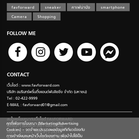
favforward
sneaker
คาเฟ่น่านั่ง
smartphone
Camera
Shopping
FOLLOW ME
CONTACT
เว็บไซต์ : www.favforward.com
บริษัท อมรินทร์พริ้นติ้งแอนด์พับลิชชิ่ง จำกัด (มหาชน)
Tel : 02-422-9999
E-MAIL :
favforward01@gmail.com
สนใจลงโฆษณากับเว็บไซต์ FAVFORWARD
คุกกี้เพื่อการโฆษณา (Marketing/Advertising
เนตรนภา อมตสกุล [081-684-8324]
Cookies) – จดจำและประมวลผลข้อมูลที่เกี่ยวข้องกับ
กฤตยา อุปวรรณ [089-813-2424]
การเข้าเยี่ยมชมหน้าเว็บไซต์ของท่าน เพื่อนำไปใช้เป็น