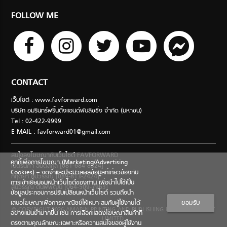
FOLLOW ME
CONTACT
เว็บไซต์ : www.favforward.com
บริษัท อมรินทร์พริ้นติ้งแอนด์พับลิชชิ่ง จำกัด (มหาชน)
Tel : 02-422-9999
E-MAIL :
favforward01@gmail.com
สนใจลงโฆษณากับเว็บไซต์ FAVFORWARD
คุกกี้เพื่อการโฆษณา (Marketing/Advertising
เนตรนภา อมตสกุล [081-684-8324]
Cookies) – จดจำและประมวลผลข้อมูลที่เกี่ยวข้องกับ
กฤตยา อุปวรรณ [089-813-2424]
การเข้าเยี่ยมชมหน้าเว็บไซต์ของท่าน เพื่อนำไปใช้เป็น
สินีวรรณ ตันพิพัฒน์ [064-509-7963]
ข้อมูลประกอบการปรับเปลี่ยนหน้าเว็บไซต์ รวมถึงนำ
เสนอโฆษณาเพื่อการพาณิชย์ให้เหมาะสมกับผู้ใช้งานได้
ยอมรับ
© COPYRIGHT 2026 AMARIN PRINTING AND PUBLISHING PUBLIC COMPANY
อย่างแม่นยำมากขึ้น เช่น การเลือกแสดงโฆษณาสินค้าที่
LIMITED.
ตรงตามคุณลักษณะเฉพาะหรือความสนใจของผู้ใช้งาน