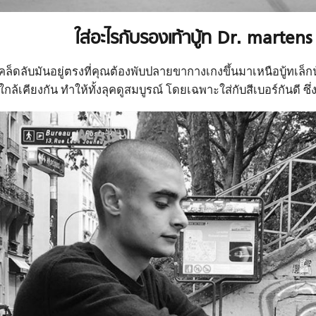
ใส่อะไรกับรองเท้าบู้ท Dr. martens
คล็ดลับมันอยู่ตรงที่คุณต้องพับปลายขากางเกงขึ้นมาเหนือบู้ทเล็กน้
ใกล้เคียงกัน ทำให้ทั้งลุคดูสมบูรณ์ โดยเฉพาะใส่กับสีเบอร์กันดี ซึ