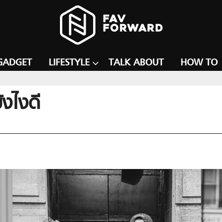
GADGET
LIFESTYLE
TALK ABOUT
HOW TO
ังไงดี