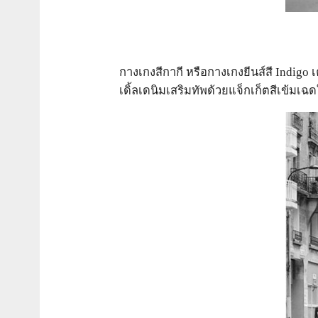
กางเกงสีกากี หรือกางเกงยีนส์สี Indigo เ
เดิ้ลเดนิมเสริมทัพด้วยแจ็กเก็ตสีเข้มเฉด